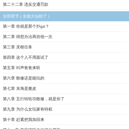
第二十二章 违反交通罚款
全部章节 ( 全能大仙秒了 )
第一章 你就是那个扑gai？
第二章 得想办法再挂他一次
第三章 灵根任务
第四章 这个人不用面试了
第五章 叫声爸爸来听
第六章 散修还是能玩的
第七章 东海是脆皮
第八章 五行转轮功散修，就是你了
第九章 为什么女玩家有特权
第十章 赶紧把我加回来