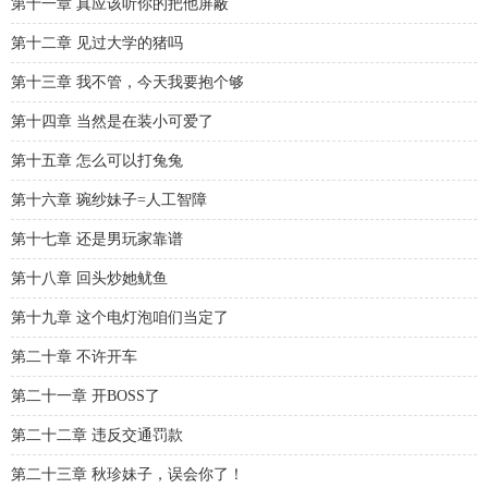
第十一章 真应该听你的把他屏蔽
第十二章 见过大学的猪吗
第十三章 我不管，今天我要抱个够
第十四章 当然是在装小可爱了
第十五章 怎么可以打兔兔
第十六章 琬纱妹子=人工智障
第十七章 还是男玩家靠谱
第十八章 回头炒她鱿鱼
第十九章 这个电灯泡咱们当定了
第二十章 不许开车
第二十一章 开BOSS了
第二十二章 违反交通罚款
第二十三章 秋珍妹子，误会你了！