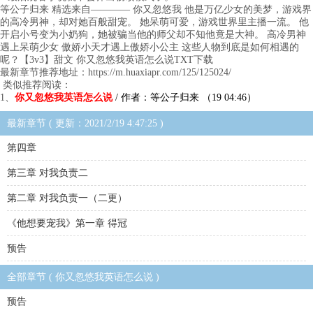
等公子归来 精选来自———— 你又忽悠我 他是万亿少女的美梦，游戏界
的高冷男神，却对她百般甜宠。 她呆萌可爱，游戏世界里主播一流。 他
开启小号变为小奶狗，她被骗当他的师父却不知他竟是大神。 高冷男神
遇上呆萌少女 傲娇小天才遇上傲娇小公主 这些人物到底是如何相遇的
呢？【3v3】甜文 你又忽悠我英语怎么说TXT下载
最新章节推荐地址：https://m.huaxiapr.com/125/125024/
类似推荐阅读：
1、
你又忽悠我英语怎么说
/ 作者：等公子归来 （19 04:46）
最新章节 ( 更新：2021/2/19 4:47:25 )
第四章
第三章 对我负责二
第二章 对我负责一（二更）
《他想要宠我》第一章 得冠
预告
全部章节 ( 你又忽悠我英语怎么说 )
预告