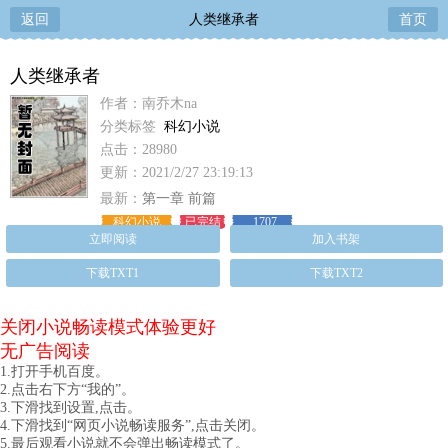
返回
人类继承者
首页
人类继承者
作者：南乔木na
分类标签
科幻小说
点击：28980
更新：2021/2/27 23:19:13
最新：
第一章 前篇
科幻小说
已完结
1707
立即阅读
加入书架
下载TXT1
下载TXT2
关闭小说畅读模式体验更好
无广告阅读
1.打开手机百度。
2.点击右下方“我的”。
3.下滑找到设置,点击。
4.下滑找到“网页小说畅读服务”,点击关闭。
5.最后观看小说就不会弹出畅读模式了。