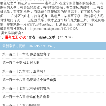
银色纪念币 精选来自———— 港岛王炸 在这个似曾相识的城市里， 有
纵横的大亨，有嚣张的枭雄，有抑郁的卧底，有自带bg的赌神…… 有金
融风暴，有江湖风云， 有隐藏在猪笼城寨的绝世高手，有下降头的巫
师…… 在郊区的山村，好像还有一具老尸，某座写字楼，流传着令人毛
骨悚然的传说…… 但是没关系，我才是这个城市最大的王炸。 我走到哪
里，哪里就是一片安ji宁an祥bu和ng。 1: 港岛之王 小说TXT下载
最新章节推荐地址：https://m.huaxiapr.com/142/142125/
类似推荐阅读：
1、
港岛之王 小说
/ 作者：银色纪念币 （27 09:02）
最新章节 ( 更新：2022/9/27 9:03:46 )
第一百二十一章 打你是在教育你
第一百二十章 钱财迷人眼
第一百一十九章 哎，造孽啊！
第一百一十八章 你要对这个孩子负责
第一百一十七章 没有秘密的警局
第一百一十六章 特殊的包月套餐
第一百一十五章 彻底割裂