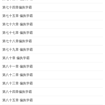
第七十四章偏执学霸
第七十五章 偏执学霸
第七十六章 偏执学霸
第七十七章 偏执学霸
第七十八章偏执学霸
第七十九章 偏执学霸
第八十章 偏执学霸
第八十一章 偏执学霸
第八十二章 偏执学霸
第八十三章 偏执学霸
第八十四章偏执学霸
第八十五章 偏执学霸