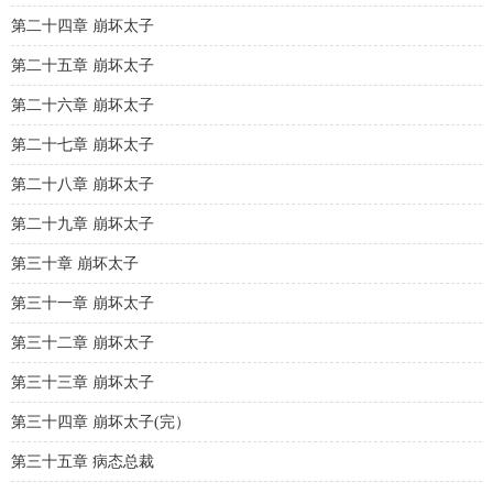
第二十四章 崩坏太子
第二十五章 崩坏太子
第二十六章 崩坏太子
第二十七章 崩坏太子
第二十八章 崩坏太子
第二十九章 崩坏太子
第三十章 崩坏太子
第三十一章 崩坏太子
第三十二章 崩坏太子
第三十三章 崩坏太子
第三十四章 崩坏太子(完）
第三十五章 病态总裁