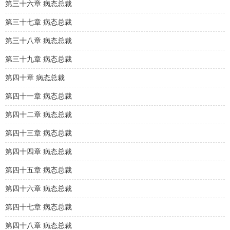
第三十六章 病态总裁
第三十七章 病态总裁
第三十八章 病态总裁
第三十九章 病态总裁
第四十章 病态总裁
第四十一章 病态总裁
第四十二章 病态总裁
第四十三章 病态总裁
第四十四章 病态总裁
第四十五章 病态总裁
第四十六章 病态总裁
第四十七章 病态总裁
第四十八章 病态总裁