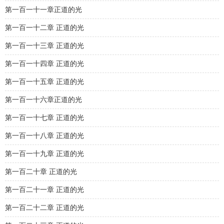
第一百一十一章正道的光
第一百一十二章 正道的光
第一百一十三章 正道的光
第一百一十四章 正道的光
第一百一十五章 正道的光
第一百一十六章正道的光
第一百一十七章 正道的光
第一百一十八章 正道的光
第一百一十九章 正道的光
第一百二十章 正道的光
第一百二十一章 正道的光
第一百二十二章 正道的光