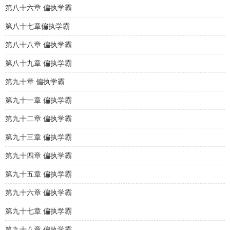
第八十六章 偏执学霸
第八十七章偏执学霸
第八十八章 偏执学霸
第八十九章 偏执学霸
第九十章 偏执学霸
第九十一章 偏执学霸
第九十二章 偏执学霸
第九十三章 偏执学霸
第九十四章 偏执学霸
第九十五章 偏执学霸
第九十六章 偏执学霸
第九十七章 偏执学霸
第九十八章 偏执学霸