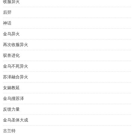
收服异火
后羿
神话
金乌异火
再次收服异火
驭兽进化
金乌不死异火
苏泽融合异火
女娲教延
金乌撞苏泽
反馈力量
金乌圣体大成
古兰特