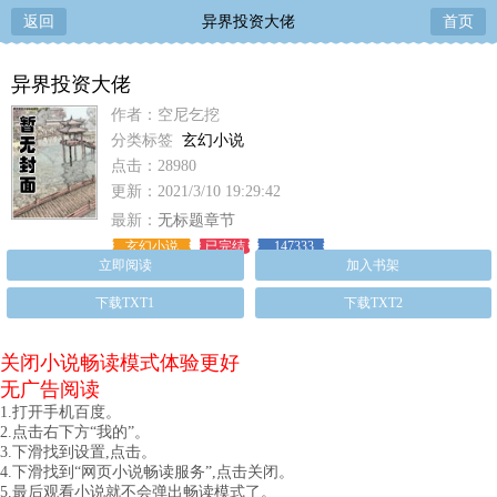
返回
异界投资大佬
首页
异界投资大佬
作者：空尼乞挖
分类标签
玄幻小说
点击：28980
更新：2021/3/10 19:29:42
最新：
无标题章节
玄幻小说
已完结
147333
立即阅读
加入书架
下载TXT1
下载TXT2
关闭小说畅读模式体验更好
无广告阅读
1.打开手机百度。
2.点击右下方“我的”。
3.下滑找到设置,点击。
4.下滑找到“网页小说畅读服务”,点击关闭。
5.最后观看小说就不会弹出畅读模式了。