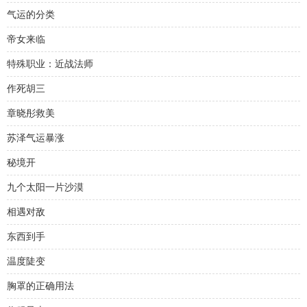
气运的分类
帝女来临
特殊职业：近战法师
作死胡三
章晓彤救美
苏泽气运暴涨
秘境开
九个太阳一片沙漠
相遇对敌
东西到手
温度陡变
胸罩的正确用法