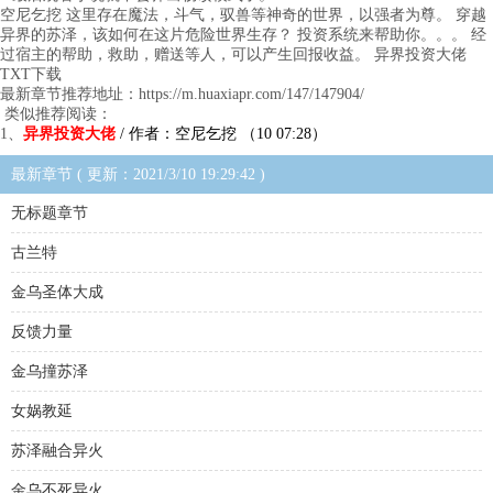
空尼乞挖 这里存在魔法，斗气，驭兽等神奇的世界，以强者为尊。 穿越
异界的苏泽，该如何在这片危险世界生存？ 投资系统来帮助你。。。 经
过宿主的帮助，救助，赠送等人，可以产生回报收益。 异界投资大佬
TXT下载
最新章节推荐地址：https://m.huaxiapr.com/147/147904/
类似推荐阅读：
1、
异界投资大佬
/ 作者：空尼乞挖 （10 07:28）
最新章节 ( 更新：2021/3/10 19:29:42 )
无标题章节
古兰特
金乌圣体大成
反馈力量
金乌撞苏泽
女娲教延
苏泽融合异火
金乌不死异火