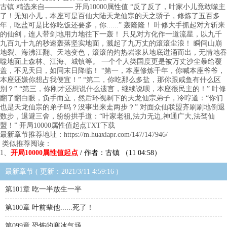
古镇 精选来自———— 开局10000属性值 “反了反了，叶家小儿竟敢噬主
了！无知小儿，本座可是百仙大陆天龙仙宗的天之骄子，修炼了五百多
年，吃盐可是比你吃饭还要多，你......” 轰隆隆！ 叶修大手抓起对方斩来
的仙剑，连人带剑地用力地往下一轰！ 只见对方化作一道流星，以九千
九百九十九的秒速轰落坚实地面，溅起了九万丈的滚滚尘浪！ 瞬间山崩
地裂、海沸江翻、天地变色，滚滚的灼热岩浆从地底迸涌而出，无情地吞
噬地面上森林、江海、城镇等。 一个个人类国度更是被万丈沙尘暴给覆
盖，不见天日，如同末日降临！ “第一，本座修炼千年，你喊本座爷爷，
本座还嫌你想占我便宜！” “第二，你吃那么多盐，那你跟咸鱼有什么区
别？” “第三，你刚才还想说什么遗言，继续说呗，本座很民主的！” 叶修
翻了翻白眼，负手而立，然后环视剩下的天龙仙宗弟子，冷哼道：“你们
也是天龙仙宗的弟子吗？没事出来走两步？” 对面众仙联盟齐刷刷地倒退
数步，退避三舍，纷纷拱手道：“叶家老祖,法力无边,神通广大,法驾仙
盟！” 开局10000属性值起点TXT下载
最新章节推荐地址：https://m.huaxiapr.com/147/147946/
类似推荐阅读：
1、
开局10000属性值起点
/ 作者：古镇 （11 04:58）
最新章节 ( 更新：2021/3/11 4:59:16 )
第101章 吃一半放生一半
第100章 叶前辈他......死了！
第099章 恐怖的寒冰气场