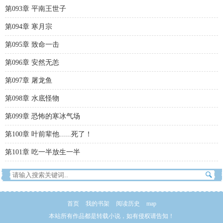
第093章 平南王世子
第094章 寒月宗
第095章 致命一击
第096章 安然无恙
第097章 屠龙鱼
第098章 水底怪物
第099章 恐怖的寒冰气场
第100章 叶前辈他......死了！
第101章 吃一半放生一半
首页
我的书架
阅读历史
map
本站所有作品都是转载小说，如有侵权请告知！