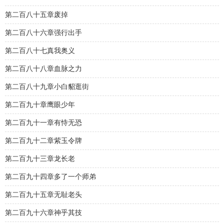
第二百八十五章废掉
第二百八十六章强行出手
第二百八十七真我奥义
第二百八十八章血脉之力
第二百八十九章小白貂逛街
第二百九十章鹰眼少年
第二百九十一章有恃无恐
第二百九十二章紫玉令牌
第二百九十三章龙长老
第二百九十四章多了一个师弟
第二百九十五章无耻老头
第二百九十六章神乎其技