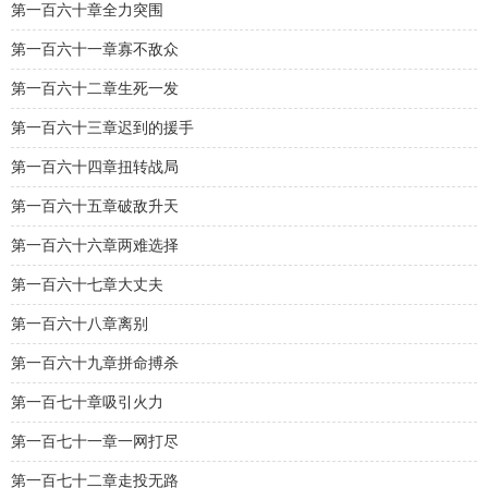
第一百六十章全力突围
第一百六十一章寡不敌众
第一百六十二章生死一发
第一百六十三章迟到的援手
第一百六十四章扭转战局
第一百六十五章破敌升天
第一百六十六章两难选择
第一百六十七章大丈夫
第一百六十八章离别
第一百六十九章拼命搏杀
第一百七十章吸引火力
第一百七十一章一网打尽
第一百七十二章走投无路