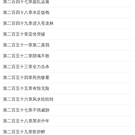
第二百四十七章趁乱远遁
第二百四十八章水足饭饱
第二百四十九章进入苍龙林
第二百五十章蛮坐突破
第二百五十一章第二真我
第二百五十二章阴魂不散
第二百五十三章全力击杀
第二百五十四章死伤惨重
第二百五十五章有惊无险
第二百五十六章风水轮轮转
第二百五十七章不惧威胁
第二百五十八章黑衣中年
第二百五十九章歌舒醉