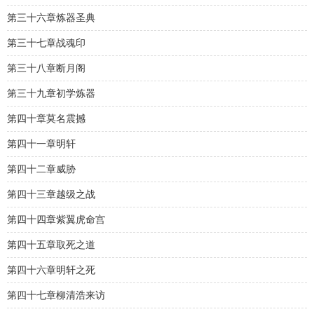
第三十六章炼器圣典
第三十七章战魂印
第三十八章断月阁
第三十九章初学炼器
第四十章莫名震撼
第四十一章明轩
第四十二章威胁
第四十三章越级之战
第四十四章紫翼虎命宫
第四十五章取死之道
第四十六章明轩之死
第四十七章柳清浩来访