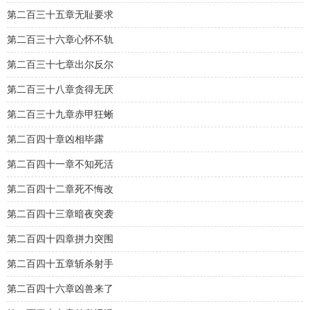
第二百三十五章无耻要求
第二百三十六章心怀不轨
第二百三十七章出尔反尔
第二百三十八章贪得无厌
第二百三十九章赤甲狂蜥
第二百四十章凶相毕露
第二百四十一章不知死活
第二百四十二章死不悔改
第二百四十三章暗夜突袭
第二百四十四章拼力突围
第二百四十五章斩杀射手
第二百四十六章凶兽来了