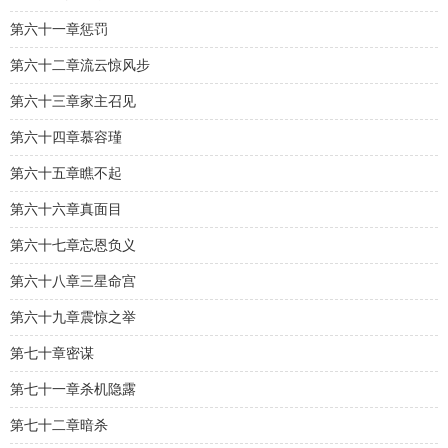
第六十一章惩罚
第六十二章流云惊风步
第六十三章家主召见
第六十四章慕容瑾
第六十五章瞧不起
第六十六章真面目
第六十七章忘恩负义
第六十八章三星命宫
第六十九章震惊之举
第七十章密谋
第七十一章杀机隐露
第七十二章暗杀