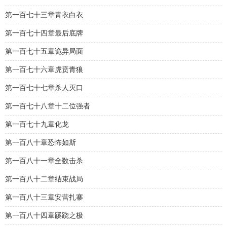
第一百七十三章青衣白衣
第一百七十四章最后底牌
第一百七十五章诡异局面
第一百七十六章虎贲青狼
第一百七十七章杀人灭口
第一百七十八章十二位强者
第一百七十九章化龙
第一百八十章恐怖如斯
第一百八十一章全数击杀
第一百八十二章结束战局
第一百八十三章安营扎寨
第一百八十四章蹊跷之极