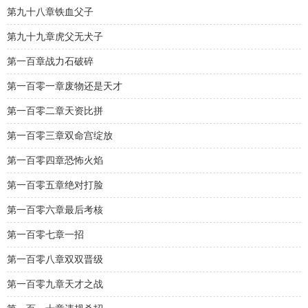
第九十八章铁血父子
第九十九章虎父无犬子
第一百章战力石破碎
第一百零一章废物还是天才
第一百零二章天资比拼
第一百零三章双命宫绽放
第一百零四章恐怖火焰
第一百零五章绝对打脸
第一百零六章最后考核
第一百零七章一招
第一百零八章双双晋级
第一百零九章天才之战