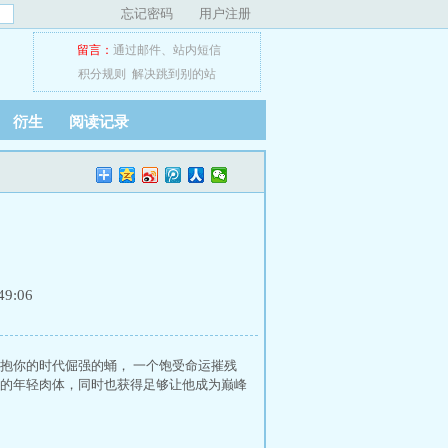
忘记密码
用户注册
留言：
通过邮件
、
站内短信
积分规则
解决跳到别的站
衍生
阅读记录
9:06
拥抱你的时代倔强的蛹， 一个饱受命运摧残
的年轻肉体，同时也获得足够让他成为巅峰