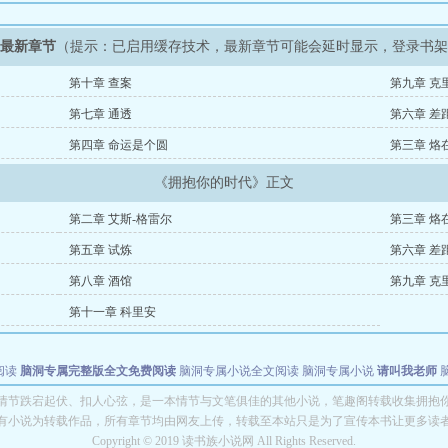
》最新章节
（提示：已启用缓存技术，最新章节可能会延时显示，登录书
第十章 查案
第九章 克
第七章 通透
第六章 差
第四章 命运是个圆
第三章 烙
《拥抱你的时代》正文
第二章 艾斯-格雷尔
第三章 烙
第五章 试炼
第六章 差
第八章 酒馆
第九章 克
第十一章 科里安
阅读
脑洞专属完整版全文免费阅读
脑洞专属小说全文阅读
脑洞专属小说
请叫我老师
世者
穿书第一天就结婚小说全文阅读
情节跌宕起伏、扣人心弦，是一本情节与文笔俱佳的其他小说，笔趣阁转载收集拥抱
有小说为转载作品，所有章节均由网友上传，转载至本站只是为了宣传本书让更多读
Copyright © 2019 读书族小说网 All Rights Reserved.