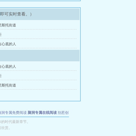
架即可实时查看。）
里斯托街道
距
在心底的人
在心底的人
距
里斯托街道
脑洞专属免费阅读
脑洞专属在线阅读
别惹创
你的时代最新章节。
者欣赏。