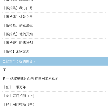
【伍拾陆】我心归月
【伍拾肆】蚀骨之毒
【伍拾叁】妒意滋生
【伍拾贰】他的开始
【伍拾壹】听雪神剑
【伍拾】宋家裴离
全部章节 ( 折的拼音 )
序
卷一 她披星戴月而来 将世间尘埃惹尽
【贰】一眼万年
【叁】宗门招新（上）
【肆】宗门招新（中）