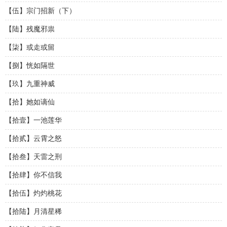
【伍】宗门招新（下）
【陆】残魔邪祟
【柒】或走或留
【捌】恍如隔世
【玖】九重神威
【拾】她如谪仙
【拾壹】一池莲华
【拾贰】云霄之怒
【拾叁】天雷之刑
【拾肆】你不信我
【拾伍】灼灼桃花
【拾陆】月清星稀