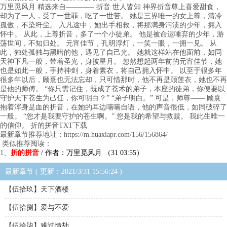
万里觅风月 精选来自———— 折音 世人皆知 神界折音尊上喜爱甜食，
却为了一人，受了一世罪，吃了一世苦。 她是三界唯一的女上尊，清冷
孤傲，不染纤尘。 入凡途中，她出手相救，将那满身污渍的少年，拥入
怀中。 从此，上尊折音，多了一个小徒弟。 他是被命运唾弃的少年，游
荡世间，不知归处。 元宵佳节，孔明浮灯，一笑一眼，一拥一见。 从
此，独处孤独与黑暗的他，遇见了自己光。 她就这样站在他面前，如同
天神下凡一般，带着圣光，身披星月。 忽然想起两年前的元宵佳节，她
也是如此一般，手持神剑，身着素衣，将自己拥入怀中。 以至于很多年
很多年以后，顾熹也无法忘却，只可惜那时，他不再是顾莲衣，她也不再
是他的师傅。 “你只需记住，既成了苍术的弟子，本座的徒弟，你便要以
守护天下苍生为己任，你可明白？” “弟子明白。” 可是，师尊—— 顾熹
抱着浑身是血的折音，在她的耳边喃喃自语，他的声音很低，如同破碎了
一般。 “您才是我要守护的苍生啊。” 您是我的希望与救赎。 我此生唯一
的信仰。 折的拼音TXT下载
最新章节推荐地址：https://m.huaxiapr.com/156/156864/
类似推荐阅读：
1、
折的拼音
/ 作者：万里觅风月 （31 03:55）
最新章节 ( 更新：2021/3/31 15:56:24 )
【伍拾玖】天下酒楼
【伍拾捌】爱与不爱
【伍拾柒】难过情劫