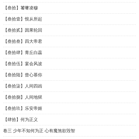
【叁拾】饕餮凌穆
【叁拾壹】恨从所起
【叁拾贰】因果轮回
【叁拾叁】四大帝君
【叁拾肆】青丘白蕊
【叁拾伍】宴会风波
【叁拾陆】曾心慕你
【叁拾柒】人间四凶
【叁拾捌】人间地狱
【叁拾玖】乐安帝姬
【肆拾】何为正义
卷三 少年不知何为正 心有魔煞欲毁智