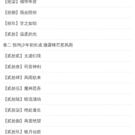
【拾柒】倾华帝君
【拾捌】我会陪你
【拾玖】甘之如饴
【贰拾】温柔的光
卷二 惊鸿少年初长成 微露锋芒惹风雨
【贰拾贰】太虚幻境
【贰拾叁】司音神剑
【贰拾肆】风雨欲来
【贰拾伍】魔神昆吾
【贰拾陆】暗流涌动
【贰拾柒】绝处逢生
【贰拾捌】再度绝望
【贰拾玖】银月仙箭