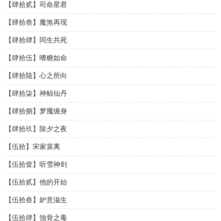
【肆拾贰】司命星君
【肆拾叁】魔煞再现
【肆拾肆】同生共死
【肆拾伍】嗜糖如命
【肆拾陆】心之所向
【肆拾柒】神鲸仙丹
【肆拾捌】梦魇缠身
【肆拾玖】除夕之夜
【伍拾】宋家裴离
【伍拾壹】听雪神剑
【伍拾贰】他的开始
【伍拾叁】妒意滋生
【伍拾肆】蚀骨之毒