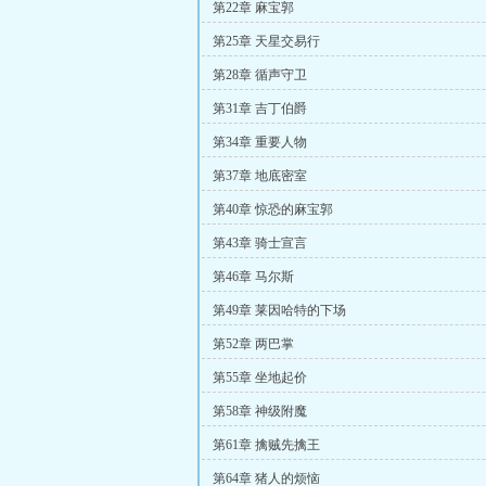
第22章 麻宝郭
第25章 天星交易行
第28章 循声守卫
第31章 吉丁伯爵
第34章 重要人物
第37章 地底密室
第40章 惊恐的麻宝郭
第43章 骑士宣言
第46章 马尔斯
第49章 莱因哈特的下场
第52章 两巴掌
第55章 坐地起价
第58章 神级附魔
第61章 擒贼先擒王
第64章 猪人的烦恼