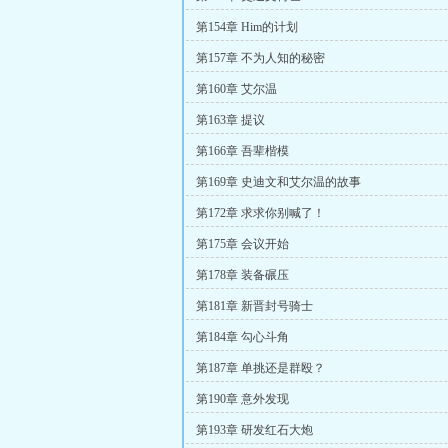
第154章 Him的计划
第157章 不为人知的秘密
第160章 艾尔温
第163章 提议
第166章 吾辈楷模
第169章 史迪文和艾尔温的故事
第172章 求求你别喊了！
第175章 会议开始
第178章 装备碾压
第181章 新晋封号骑士
第184章 勾心斗角
第187章 单挑还是群殴？
第190章 意外发现
第193章 研发红石大炮