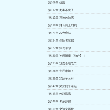
第109章 折磨
第112章 虎毒不食子
第115章 震惊的陆离
第118章 封号骑士幻剑
第121章 暮色森林
第124章 探险者笔记
第127章 惊现卓尔
第130章 神级附魔【融合】！
第133章 戏耍泰坦老二
第136章 生吞泰坦！
第139章 迷题羊丛林
第142章 哭泣的米诺菇
第145章 收获满满
第148章 母亲苏醒
第151章 史迪文再世