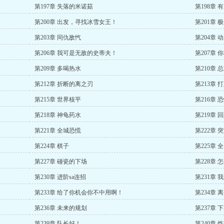
第197章 失落的米诺菇
第198章 
第200章 出发，寻找冰雪女王！
第201章 
第203章 同仇敌忾
第204章 
第206章 我可是无敌的史蒂夫！
第207章 
第209章 多喝热水
第210章 
第212章 折断的离之刃
第213章 
第215章 世界核平
第216章 
第218章 神龟药水
第219章 
第221章 全城恐慌
第222章
第224章 棋子
第225章 
第227章 碰瓷的下场
第228章
第230章 进阶sa连招
第231章
第233章 给了你机会你不中用啊！
第234章 
第236章 未来的规划
第237章 
第239章 队长好！
第240章 