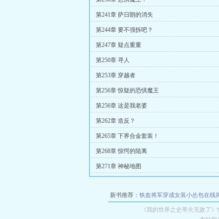
第241章 萨日朗的消失
第244章 要不强拆吧？
第247章 疑点重重
第250章 寻人
第253章 穿越者
第256章 惊疑的恐惧魔王
第256章 这是我老婆
第262章 造反？
第265章 下界合金套装！
第268章 惊愕的陆离
第271章 神秘地图
新书推荐：
铁血将军穿成女装小怂包在线
《我的世界之史蒂夫无敌了》