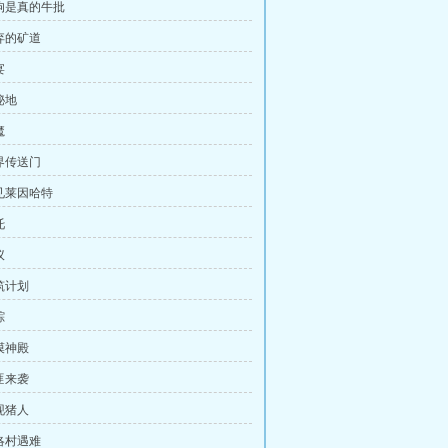
舔狗是真的牛批
废弃的矿道
宴
秘地
魔
下界传送门
又见莱因哈特
托
议
筑计划
踪
漠神殿
匪来袭
现猪人
卡洛村遇难