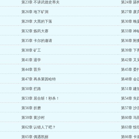
第23章 不讲武德史蒂夫
第24章 
第26章 地下矿洞
第27章 
第29章 大黑的下落
第30章 晚
第32章 炼药大赛
第33章 神
第35章 卡尔的邀请
第36章 附
第38章 矿工
第39章 
第41章 退学
第42章 
第44章 晋升
第45章 委
第47章 再杀莱因哈特
第48章 会
第50章 拦路
第51章 建
第53章 居合斩！秒杀！
第54章 失
第56章 折磨
第57章 沙
第59章 黄沙村
第60章 马
第62章 认错人了吧？
第63章 惊
第65章 偶遇凯丽
第66章 