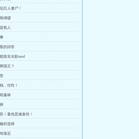
 再见巨人僵尸！
未雨绸缪
都是熟人
往事
艾梨的回答
解锁真实光影mod
冒牌国王？
天意
有钱，任性！
黑暗森林
抉择
 变异！暮色恶魂泰坦！
莉娅的选择
尘埃落定