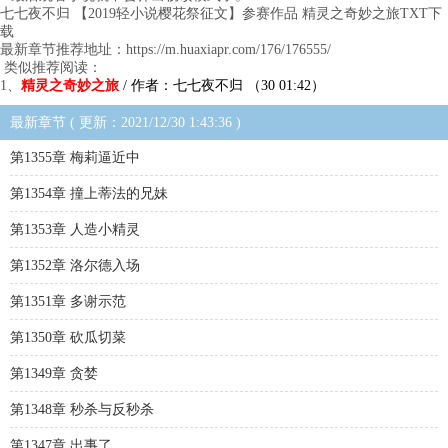
七七夜不归 【2019轻小说樱花祭征文】参赛作品 精灵之奇妙之旅TXT下
载
最新章节推荐地址：https://m.huaxiapr.com/176/176555/
类似推荐阅读：
1、
精灵之奇妙之旅
/ 作者：七七夜不归 （30 01:42）
最新章节 ( 更新：2021/12/30 1:43:36 )
第1355章 梅莉逼近中
第1354章 撞上蒂法的兄妹
第1353章 人造小精灵
第1352章 洛尔德入场
第1351章 多谢示范
第1350章 砍瓜切菜
第1349章 贪婪
第1348章 秒杀与反秒杀
第1347章 出事了