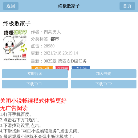
返回
终极败家子
首页
终极败家子
作者：四高男人
分类标签
都市
点击：28980
更新：2021/2/18 23:19:14
最新：
0035章 第四次D级任务
都市小说
连载中
211896
立即阅读
加入书架
下载TXT1
下载TXT2
关闭小说畅读模式体验更好
无广告阅读
1.打开手机百度。
2.点击右下方“我的”。
3.下滑找到设置,点击。
4.下滑找到“网页小说畅读服务”,点击关闭。
5.最后观看小说就不会弹出畅读模式了。