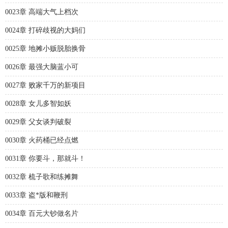
0023章 高端大气上档次
0024章 打碎歧视的大妈们
0025章 地摊小贩脱胎换骨
0026章 最强大脑蓝小可
0027章 败家千万的新项目
0028章 女儿多智如妖
0029章 父女谈判破裂
0030章 火药桶已经点燃
0031章 你要斗，那就斗！
0032章 梳子歌和练摊舞
0033章 盗*版和鞭刑
0034章 百元大钞做名片