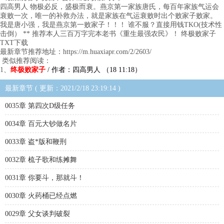
四高男人 物极必反，盛极而衰。燕京第一家族唐氏，每百年家族气运会
衰败一次，唯一的补救办法，就是家族在气运衰败时出个败家子败家。
我是唐小强，我是燕京第一败家子！！！ 谁不服？直接用钱TKO(技术性
击倒） ** 推荐本人三百万字完本老书《重生最强农民》！ 终极败家子
TXT下载
最新章节推荐地址：https://m.huaxiapr.com/2/2603/
类似推荐阅读：
1、
终极败家子
/ 作者：四高男人 （18 11:18）
最新章节 ( 更新：2021/2/18 23:19:14 )
0035章 第四次D级任务
0034章 百元大钞做名片
0033章 盗*版和鞭刑
0032章 梳子歌和练摊舞
0031章 你要斗，那就斗！
0030章 火药桶已经点燃
0029章 父女谈判破裂