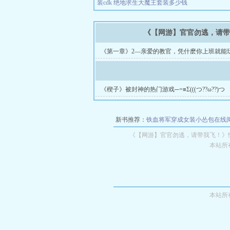
装cdk
绝地求生大魔王套装多少钱
《【网游】官官勿逃，请
《第一章》2—亲爱的教官，凭什麽你上班就能
上课就不能玩手机？?_?
《楔子》被封神的热门游戏─=≡Σ(((つ??ω??)つ
新书推荐：
铁血将军穿成女装小怂包在线
《【网游】官官勿逃，请带我飞！》
本站所
本站所