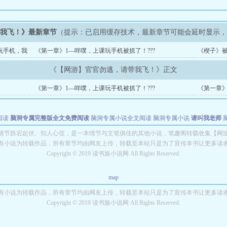
带我飞！》最新章节
（提示：已启用缓存技术，最新章节可能会延时显示
玩手机，我
《第一章》1—咩噗，上课玩手机被抓了！???
《楔子》被封
《【网游】官官勿逃，请带我飞！》正文
《第一章》1—咩噗，上课玩手机被抓了！???
《第一章
上课就不能玩
阅读
脑洞专属完整版全文免费阅读
脑洞专属小说全文阅读
脑洞专属小说
请叫我老师
世者
穿书第一天就结婚小说全文阅读
情节跌宕起伏、扣人心弦，是一本情节与文笔俱佳的其他小说，笔趣阁转载收集【网
有小说为转载作品，所有章节均由网友上传，转载至本站只是为了宣传本书让更多读
Copyright © 2019 读书族小说网 All Rights Reserved.
map
有小说为转载作品，所有章节均由网友上传，转载至本站只是为了宣传本书让更多读
Copyright © 2019 读书族小说网 All Rights Reserved.