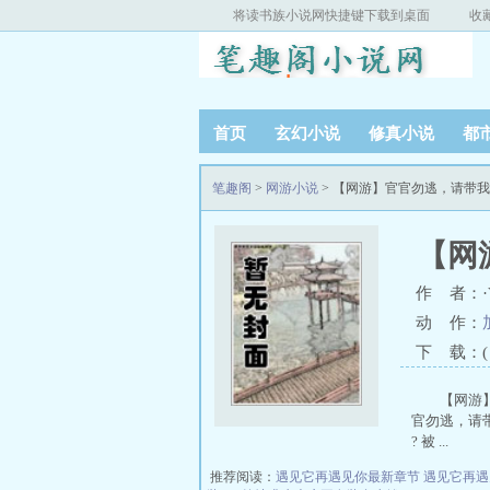
将读书族小说网快捷键下载到桌面
收
首页
玄幻小说
修真小说
都
笔趣阁
>
网游小说
> 【网游】官官勿逃，请带
【网
作 者：·V
动 作：
下 载：( T
【网游
官勿逃，请带
? 被 ...
推荐阅读：
遇见它再遇见你最新章节
遇见它再