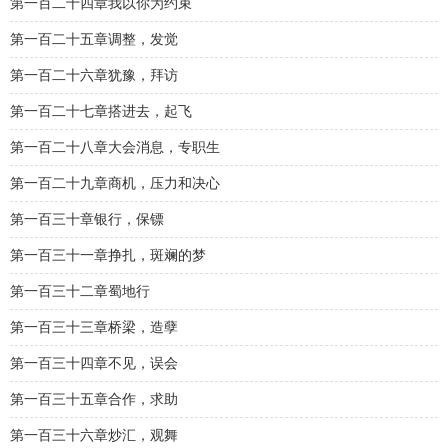
第一百二十四章我以你为约束
第一百二十五章调整，发觉
第一百二十六章犹豫，拜访
第一百二十七章搭进去，起飞
第一百二十八章大会消息，专职生
第一百二十九章商机，压力和决心
第一百三十章银行，保镖
第一百三十一章挣扎，斑斓的梦
第一百三十二章蜀地行
第一百三十三章桥梁，造孽
第一百三十四章不见，误会
第一百三十五章合作，求助
第一百三十六章炒汇，观舞