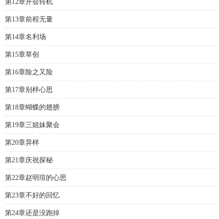
第12章开会转机
第13章前程无量
第14章名利场
第15章草创
第16章险之又险
第17章别样心思
第18章蝴蝶的翅膀
第19章三姐妹聚会
第20章异样
第21章庆祝探秘
第22章赵明瑄的心思
第23章不好的回忆
第24章还是没跑掉