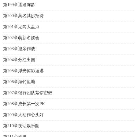
第199章逗逼冻龄
第200章莫名其妙招待
第201章见闻大盘点
第202章萌新名媛会
第203章迎亲作战
第204章分红出国
第205章浮光掠影返港
第206章海钓鱼塘
第207章银行团队紧锣密鼓
第208章成长第一次PK
第209章大动作心头好
第210章夜话娱乐圈
第211心机男