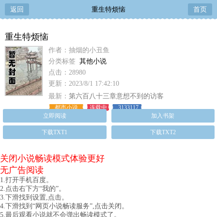
返回
重生特烦恼
首页
重生特烦恼
作者：抽烟的小丑鱼
分类标签
其他小说
点击：28980
更新：2023/8/1 17:42:10
最新：
第六百八十三章意想不到的访客
都市小说
连载中
3133117
立即阅读
加入书架
下载TXT1
下载TXT2
关闭小说畅读模式体验更好
无广告阅读
1.打开手机百度。
2.点击右下方“我的”。
3.下滑找到设置,点击。
4.下滑找到“网页小说畅读服务”,点击关闭。
5.最后观看小说就不会弹出畅读模式了。