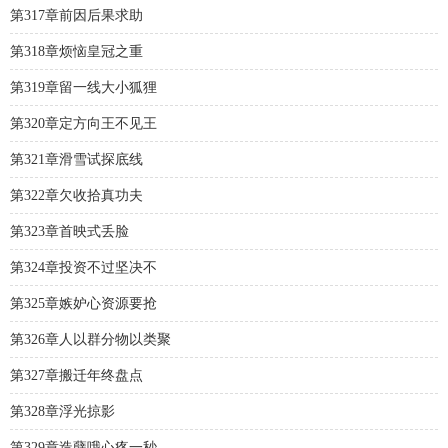
第317章前因后果求助
第318章烦恼皇冠之重
第319章留一线大小狐狸
第320章定方向王不见王
第321章滑雪试探底线
第322章欠收拾真功夫
第323章首映式丢脸
第324章投资不过坚决不
第325章嫉妒心资源要抢
第326章人以群分物以类聚
第327章搬迁年终盘点
第328章浮光掠影
第329章造孽哦心疼一秒