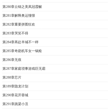
第280章云锦之美凤冠霞帔
第281章解释奥运憧憬
第282章重要拼图狂欢
第283章哭笑不得
第284章再赴羊城不一样
第285章奇葩机车女一锅烩
第286章无痕
第287章家庭琐事游戏巨无霸
第288章芯片
第189章隐龙计划
第290章花开蓉城
第291章跳梁小丑