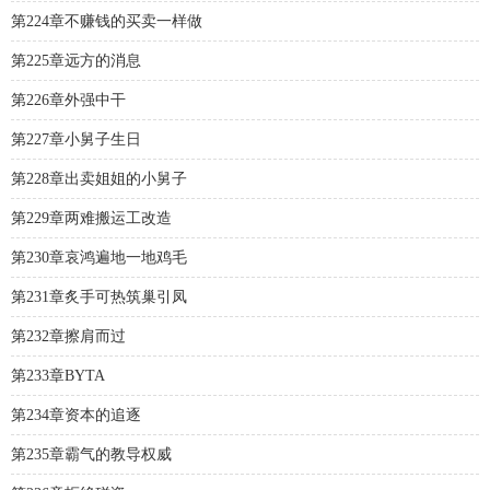
第224章不赚钱的买卖一样做
第225章远方的消息
第226章外强中干
第227章小舅子生日
第228章出卖姐姐的小舅子
第229章两难搬运工改造
第230章哀鸿遍地一地鸡毛
第231章炙手可热筑巢引凤
第232章擦肩而过
第233章BYTA
第234章资本的追逐
第235章霸气的教导权威