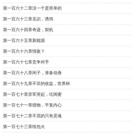
第一百六十二章没一个是简单的
第一百六十三章见识，诱饵
第一百六十四章奇迹，契机
第一百六十五章新能源
第一百六十六章情敌？
第一百六十七章竞争对手
第一百六十八章闲子，准备动身
第一百六十九章不菲的收益，世界杯
第一百七十章异军突起，坑闺蜜
第一百七十一章猎物，平复内心
第一百七十二章不屈的只有灵魂
第一百七十三章纸包火