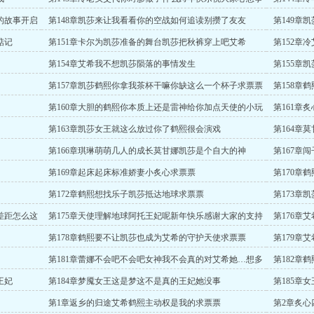
成
的故事开启
第148章凯莎来让我看看你的空战如何追读别攒了友友
第149章
惦记
第151章卡尔为凯莎准备的舞台凯莎把秋裤穿上吧艾希
第152章
第154章艾希我不想凯莎陨落的事情发生
第155章
第157章凯莎鹤熙你拿我茶杯干嘛你缺这么一个杯子求票票
第158章
第160章大胆的鹤熙你本质上还是雷神给你加点天使的小玩
第161章
意
第163章凯莎女王就这么放过你了鹤熙很会演戏
第164章
第166章琪琳萌萌几人的成长莫甘娜凯莎是个自大的神
第167章
第169章起床起床标准娇妻小炙心求票票
第170章
第172章鹤熙想找乐子凯莎抵达地球求票票
第173章
差距怎么这
第175章天使理解地球阿托王妃呢新年快乐感谢大家的支持
第176章
第178章鹤熙要不让凯莎也成为艾希的守护天使求票票
第179章
第181章蕾娜不会吧不会吧女神我不会真的对艾希她…想多
第182章
了吧
王妃
第184章梦魇女王这是梦这不是真的王妃她没事
第185章
第1章返乡的归途艾希鹤熙主动权是我的求票票
第2章炙