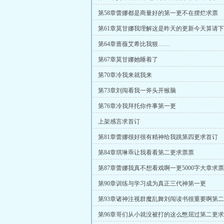
第58章蕾娜都是商量好的第一更不在摆烂求票
第61章莫甘娜我理解这是昨天的更新今天算请
第64章蔷薇艾希比我狠……
第67章莫甘娜她睡着了
第70章冷我来就我来
第73章刘闯看我一斧头开猴脑
第76章冷我拜托你件事第一更
上架感言求首订
第81章蕾娜很好很有精神给我跳第四更求首订
第84章琪琳乖让我看看第二更求票票
第87章蕾娜我真不想看戏啊一更5000字大章求票
第90章训练与学习成为真正三代神第一更
第93章诸神注视群魔乱舞刘闯读书很重要啊第
第96章哥们从小就没被打的这么憋屈过第二更