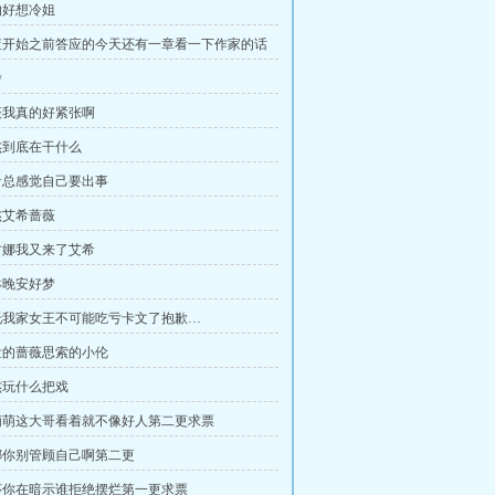
的好想冷姐
查开始之前答应的今天还有一章看一下作家的话
舍
薇我真的好紧张啊
杰到底在干什么
希总感觉自己要出事
杰艾希蔷薇
甘娜我又来了艾希
琳晚安好梦
托我家女王不可能吃亏卡文了抱歉…
泄的蔷薇思索的小伦
杰玩什么把戏
萌萌这大哥看着就不像好人第二更求票
娜你别管顾自己啊第二更
莎你在暗示谁拒绝摆烂第一更求票