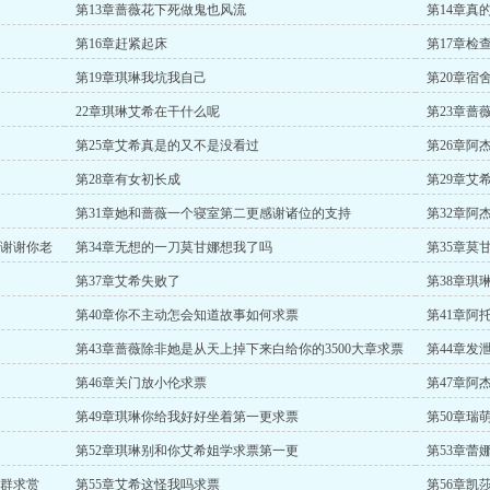
第13章蔷薇花下死做鬼也风流
第14章真
第16章赶紧起床
第17章检
第19章琪琳我坑我自己
第20章宿
22章琪琳艾希在干什么呢
第23章蔷
第25章艾希真是的又不是没看过
第26章阿
第28章有女初长成
第29章艾
第31章她和蔷薇一个寝室第二更感谢诸位的支持
第32章阿
我谢谢你老
第34章无想的一刀莫甘娜想我了吗
第35章莫
第37章艾希失败了
第38章琪
第40章你不主动怎会知道故事如何求票
第41章阿
第43章蔷薇除非她是从天上掉下来白给你的3500大章求票
第44章发
第46章关门放小伦求票
第47章阿
第49章琪琳你给我好好坐着第一更求票
第50章瑞
第52章琪琳别和你艾希姐学求票第一更
第53章蕾
加群求赏
第55章艾希这怪我吗求票
第56章凯