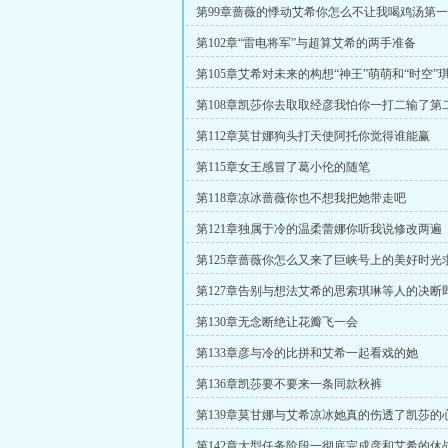
第99章蔷薇的悸动艾希你怎么不让我喝鸡汤第
第102章“雷电将军”与超算艾希的两手准备
第105章艾希对未来的构想“神王”萌萌和“时空”
第108章凯莎你去取取经彦我怕你一打二输了第
第112章莫甘娜狗头打天使阿托你觉得谁能赢
第115章女王感冒了葛小伦的随笔
第118章凉冰蔷薇你也不想我把她带走吧
第121章独属于冷的温柔蕾娜你听我说修改两遍
第125章蔷薇你怎么又来了巨峡号上的美好时光
第127章告别与想法艾希的思索琪琳等人的决断
第130章无念断绝让花瓣飞一会
第133章彦与冷的比拼和艾希一起看戏的她
第136章凯莎要不要来一条同款秋裤
第139章莫甘娜与艾希凉冰她真的伤透了凯莎的
第142章大型任务阶段一彻底完成彦和艾希的休