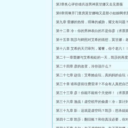
第3章炙心评价雄兵连男神莫甘娜又去见蔷薇
第6章琪琳开门查房莫甘娜呦又是那小姑娘啊求
第九章 蕾娜的热情，琪琳的威胁，耀文有问题
票）
第十二章 冷：你的男神表白的不是你彦（求票
阅）
第十五章 凯莎与鹤熙对艾希的猜想，莫甘娜：
这么做了（求票票）
第十八章 艾希的天刃审判，饕餮，你个老六！
第二十一章蕾娜与艾希相处的一天，凯莎的再度
票票）
第二十四章 彦的改变，冷你说什么？
第二十七章 赵信：艾希她会玩，真妈妈的会玩
第三十章 谁和彦前往费雷泽？不会有人真把自
了吧。（求票票）
第三十三章 彦！你能不能有个天使样！（求票
阅！）
第三十六章 激战！虚空机甲的偷袭！冷：算计
了？（求票票）
第三十九章 影：这就是虚空吗？凯莎：想杀姐
了（求票票！）
第四十二章 凯莎：翻旧账？和你真没必要，你
艾希（抱歉大家）