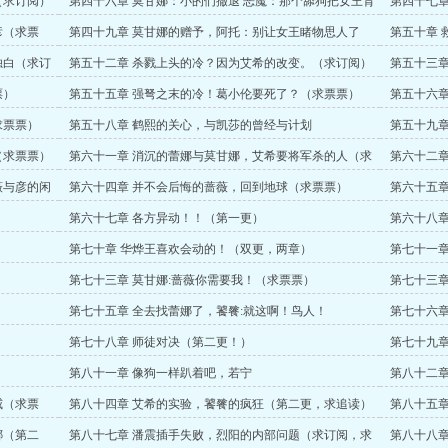
（求订阅）
第四十六章 莫甘娜：小的们撤退 恶魔：那个舔狗把女王背
第四十七章
叛了？（求订阅）
（求票票，
彦（求票
第四十九章 莫甘娜的赠予，阿托：别让女王睹物思人了
第五十章 
（第一更）
独白（求订
第五十二章 杀戮上头的冷？因为艾希的改变。（求订阅）
第五十三章
票）
第五十五章 强弩之末的冷！葛小伦要死了？（求票票）
第五十六章
求票票）
第五十八章 鹤熙的关心，与凯莎的曾经与计划
第五十九章
（求票票）
第六十一章 消沉的蕾娜与莫甘娜，艾希要将军杀的人（求
第六十二章
票票！）
薇与彦的闲
第六十四章 并不会后悔的蔷薇，回到地球（求票票）
第六十五章
第六十七章 各方异动！！（第一更）
第六十八章
第七十章 华烨王喜欢会动的！（双更，两章）
第七十一章
第七十三章 莫甘娜:蔷薇你需要我！（求票票）
第七十三章
更！）
第七十五章 全去找蕾娜了，饕餮:就这啊！鸟人！
第七十六章
第七十八章 师徒对决（第二更！）
第七十九章
第八十一章 像狗一样趴着吧，若宁
第八十二章
威（求票
第八十四章 艾希的实验，饕餮的疯狂（第二更，求追读）
第八十五章
娜（第二
第八十七章 潘震插手失败，烈阳的内部问题（求订阅，求
第八十八章