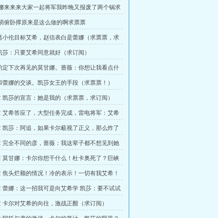
甘娜来来来大家一起将军我昨晚又报废了两个锅求
萌俯卧撑原来是这么做的啊求票票
葛小伦目标艾希，赵信表白是蕾娜（求票票，求
凯莎：只要艾希同意就好（求订阅）
约定下次再见的莫甘娜。蔷薇：你想让我看点什
和蕾娜的交谈。凯莎女王的手段（求票票！）
 凯莎的宣言：她是我的（求票票，求订阅）
 艾希答应了，大型任务完成，雷电将军：艾希
临超神）
 凯莎：阿追，如果卡尔藐视了正义，那么炸了
票）
 完全不同的彦，蔷薇：我这辈子都不想见到她
）
 莫甘娜：卡尔你想干什么！杜卡奥死了？巨峡
票票）
 焦头烂额的情况！冷的表示！一切有我艾希！
第一更！）
 蕾娜：这一招我可是向艾希学 凯莎：要不试试
求订阅）
 卡尔对艾希的向往，激战正酣（求订阅）