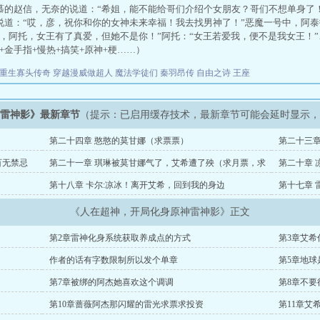
慕的赵信，无奈的说道：“希姐，能不能给哥们介绍个女朋友？哥们不想单身了
说道：“哎，彦，祝你和你的女神未来幸福！我去找男神了！”恶魔一号中，阿
吧，阿托，女王有了真爱，但她不是你！”阿托：“女王若爱我，便不是我女王！
+金手指+慢热+搞笑+原神+梗……）
重生寡头传奇
穿越漫威做超人
魔法学徒们 秦羽昂传
自由之诗
王座
神雷神影》最新章节
（提示：已启用缓存技术，最新章节可能会延时显示
第二十四章 憨憨的莫甘娜（求票票）
第二十三章
百无禁忌
第二十一章 琪琳被莫甘娜气了，艾希遭了殃（求月票，求
第二十章 
票票）
第十八章 卡尔:凉冰！离开艾希，回到我的身边
第十七章 
《人在超神，开局化身原神雷神影》正文
第2章雷神化身系统获取养成点的方式
第3章艾希
作者的话有字数限制所以发个单章
第5章地球
第7章被绑的阿杰她喜欢这个调调
第8章不要
第10章蔷薇阿杰那闪耀的雷光求票求投资
第11章艾