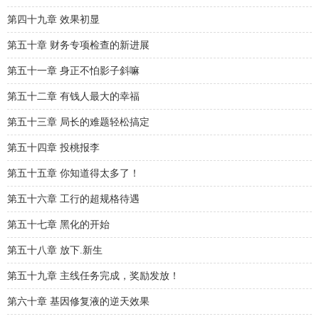
第四十九章 效果初显
第五十章 财务专项检查的新进展
第五十一章 身正不怕影子斜嘛
第五十二章 有钱人最大的幸福
第五十三章 局长的难题轻松搞定
第五十四章 投桃报李
第五十五章 你知道得太多了！
第五十六章 工行的超规格待遇
第五十七章 黑化的开始
第五十八章 放下.新生
第五十九章 主线任务完成，奖励发放！
第六十章 基因修复液的逆天效果