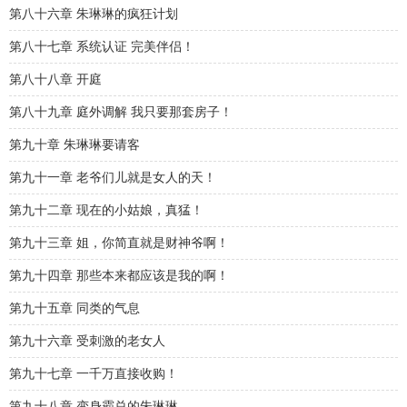
第八十六章 朱琳琳的疯狂计划
第八十七章 系统认证 完美伴侣！
第八十八章 开庭
第八十九章 庭外调解 我只要那套房子！
第九十章 朱琳琳要请客
第九十一章 老爷们儿就是女人的天！
第九十二章 现在的小姑娘，真猛！
第九十三章 姐，你简直就是财神爷啊！
第九十四章 那些本来都应该是我的啊！
第九十五章 同类的气息
第九十六章 受刺激的老女人
第九十七章 一千万直接收购！
第九十八章 变身霸总的朱琳琳