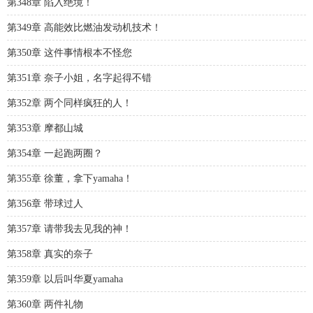
第348章 陷入绝境！
第349章 高能效比燃油发动机技术！
第350章 这件事情根本不怪您
第351章 奈子小姐，名字起得不错
第352章 两个同样疯狂的人！
第353章 摩都山城
第354章 一起跑两圈？
第355章 徐董，拿下yamaha！
第356章 带球过人
第357章 请带我去见我的神！
第358章 真实的奈子
第359章 以后叫华夏yamaha
第360章 两件礼物