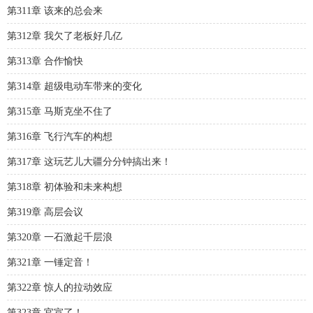
第311章 该来的总会来
第312章 我欠了老板好几亿
第313章 合作愉快
第314章 超级电动车带来的变化
第315章 马斯克坐不住了
第316章 飞行汽车的构想
第317章 这玩艺儿大疆分分钟搞出来！
第318章 初体验和未来构想
第319章 高层会议
第320章 一石激起千层浪
第321章 一锤定音！
第322章 惊人的拉动效应
第323章 官宣了！