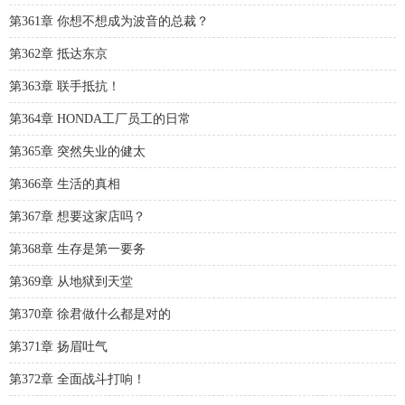
第361章 你想不想成为波音的总裁？
第362章 抵达东京
第363章 联手抵抗！
第364章 HONDA工厂员工的日常
第365章 突然失业的健太
第366章 生活的真相
第367章 想要这家店吗？
第368章 生存是第一要务
第369章 从地狱到天堂
第370章 徐君做什么都是对的
第371章 扬眉吐气
第372章 全面战斗打响！