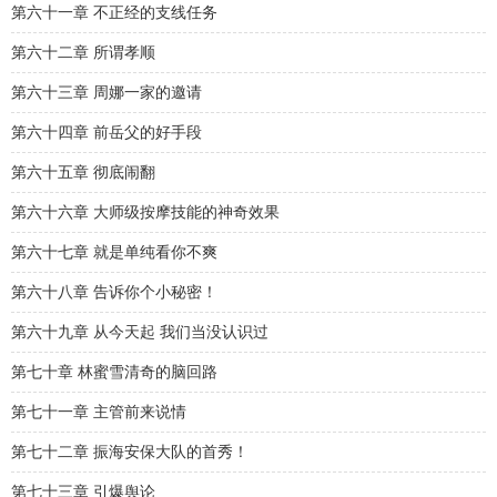
第六十一章 不正经的支线任务
第六十二章 所谓孝顺
第六十三章 周娜一家的邀请
第六十四章 前岳父的好手段
第六十五章 彻底闹翻
第六十六章 大师级按摩技能的神奇效果
第六十七章 就是单纯看你不爽
第六十八章 告诉你个小秘密！
第六十九章 从今天起 我们当没认识过
第七十章 林蜜雪清奇的脑回路
第七十一章 主管前来说情
第七十二章 振海安保大队的首秀！
第七十三章 引爆舆论