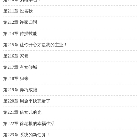
第211章 投名状！
第212章 许家归附
第214章 传授技能
第215章 让你开心才是我的主业！
第216章 家暴
第217章 有女倾城
第218章 归来
第219章 弄巧成拙
第220章 周金平快完蛋了
第221章 借女儿的光
第222章 徐老根的幸福生活
第223章 系统的新任务！