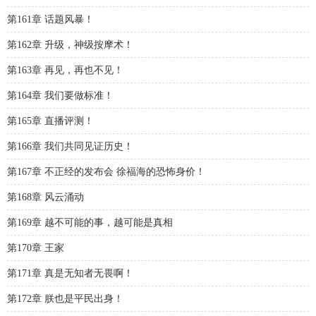
第161章 话题风暴！
第162章 升级，神级按摩术！
第163章 再见，再也不见！
第164章 我们要做标准！
第165章 直播评测！
第166章 我们共同见证历史！
第167章 不正经的发布会 徐福海的恐怖身价！
第168章 风云涌动
第169章 越不可能的事，越可能是真相
第170章 王家
第171章 真是无知者无畏啊！
第172章 朕也是平民出身！