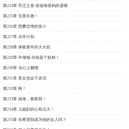
第224章 乔迁之喜 徐福海老妈的遗憾
第225章 完美礼物！
第226章 想攀交情的发小
第227章 合作计划
第228章 体验童年的大火炕
第229章 许倾城 你就是个妖精！
第230章 当心上瘾哦
第231章 美女也会干农活
第232章 悔！
第233章 福海，救救我！
第234章 儿媳妇的心有点大！
第235章 你希望我成为他的女人吗？