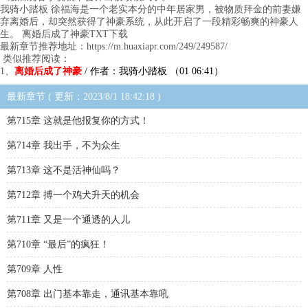
我骑小踏板 徐福海是一个老实本分的中年居家男，被物质拜金的前妻嫌
弃离婚后，却突然获得了神豪系统，从此开启了一段精彩畅爽的神豪人
生。 离婚后成了神豪TXT下载
最新章节推荐地址：https://m.huaxiapr.com/249/249587/
类似推荐阅读：
1、
离婚后成了神豪
/ 作者：我骑小踏板 （01 06:41）
最新章节 ( 更新：2023/8/1 18:42:18 )
第715章 这就是他报复你的方式！
第714章 我出手，不为众生
第713章 这不是活神仙吗？
第712章 搏一个鸡犬升天的机会
第711章 又是一个通透的人儿
第710章 “最后”的疯狂！
第709章 人性
第708章 出门基本靠走，通讯基本靠吼