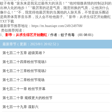
蚊子有毒 “裴东来是我见过最伟大的演员！” “他对细微表情的控制达到的
出神入化的地步！” “最厉害的还是气质，随意转换的气质，让他演什么
像什么！” “不，我觉得他最厉害的当属他的人脉关系，不管是娱乐圈还
是商界体育界音乐界，没人会不给他面子。” 影帝：从求生综艺开始翻红
TXT下载
最新章节推荐地址：https://m.huaxiapr.com/249/249708/
类似推荐阅读：
1、
影帝：从求生综艺开始翻红
/ 作者：蚊子有毒 （01 08:01）
最新章节 ( 更新：2023/8/1 20:02:52 )
第七百二十五章 超级英雄？
第七百二十四章粉丝节现场3
第七百二十三章粉丝节现场2
第七百二十二章粉丝节现场
第七百二十一章 粉丝节开幕
第七百二十章 规模更大的粉丝节
第七百一十九章 谍影六