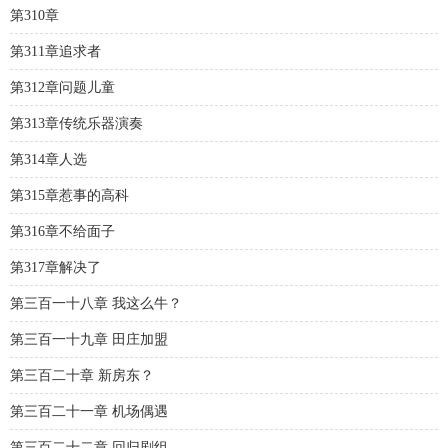
第310章
第311章追求者
第312章问题儿童
第313章传统乐器演奏
第314章人选
第315章惹事的高科
第316章不给面子
第317章解决了
第三百一十八章 我这么牛？
第三百一十九章 田庄加盟
第三百二十章 新房东？
第三百二十一章 机场偶遇
第三百二十二章 回归剧组