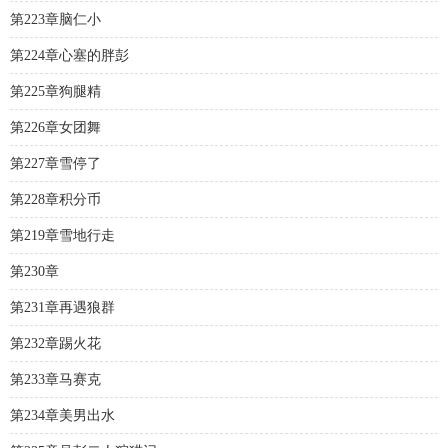
第223章脑仁小
第224章心塞的胖彭
第225章狗腿精
第226章女团舞
第227章雪停了
第228章积分币
第219章雪地行走
第230章
第231章再遇狼群
第232章踢火花
第233章马赛克
第234章美男出水