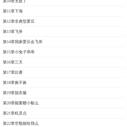
第10章太脏了
第11章下海
第12章非典型爱豆
第13章飞斧
第14章我家爱豆会飞斧
第15章小兔子乖乖
第16章三天
第17章比赛
第18章换不换
第19章脱衣服
第20章能要艘小船么
第21章机灵点
第22章空瓶能给我么