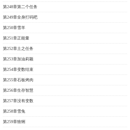
第248章第二个任务
第249章全身打码吧
第250章雪羊
第251章正能量
第252章土之任务
第253章加油莉颖
第254章变数结束
第255章石板烤肉
第256章生存智慧
第257章没有变数
第258章雪兔
第259章猞猁