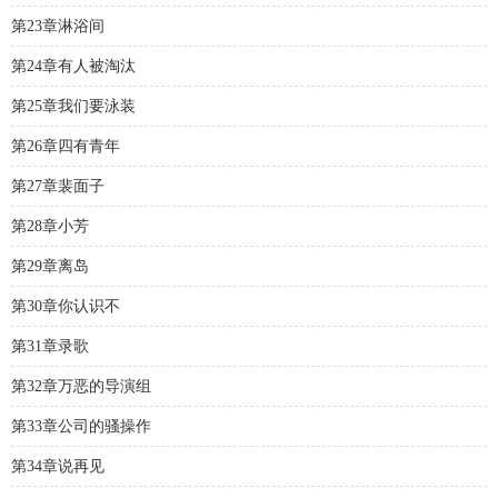
第23章淋浴间
第24章有人被淘汰
第25章我们要泳装
第26章四有青年
第27章裴面子
第28章小芳
第29章离岛
第30章你认识不
第31章录歌
第32章万恶的导演组
第33章公司的骚操作
第34章说再见