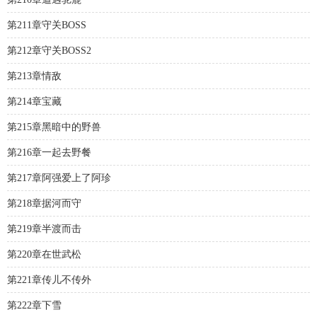
第211章守关BOSS
第212章守关BOSS2
第213章情敌
第214章宝藏
第215章黑暗中的野兽
第216章一起去野餐
第217章阿强爱上了阿珍
第218章据河而守
第219章半渡而击
第220章在世武松
第221章传儿不传外
第222章下雪