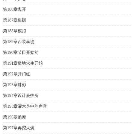
第186章离开
第187章集训
第188章模拟
第189章西装暴徒
第190章节目开始前
第191章极地求生开始
第192章开门红
第193章胖彭
第194章设计庇护所
第195章灌木丛中的声音
第196章狼獾
第197章再挖火炕