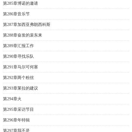
第285章博诺的邀请
第286章音乐节
第287章加西亚弗朗西科斯
第288章奋发的裴东来
第289章汇报工作
第290章寻找乐队
第291章马尔可何塞
第292章两个粉丝
第293章莱拉的建议
第294章火
第295章采访节目
第296章年特辑
第297章我不是