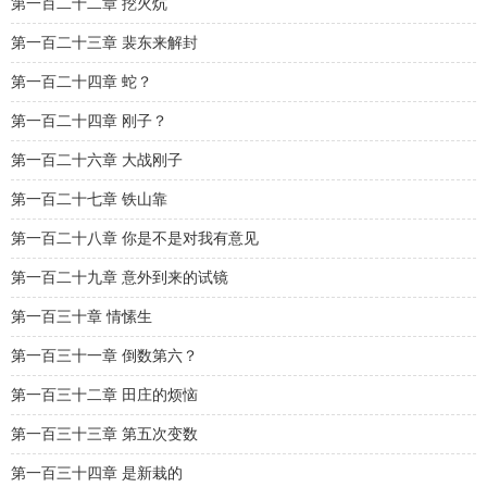
第一百二十二章 挖火炕
第一百二十三章 裴东来解封
第一百二十四章 蛇？
第一百二十四章 刚子？
第一百二十六章 大战刚子
第一百二十七章 铁山靠
第一百二十八章 你是不是对我有意见
第一百二十九章 意外到来的试镜
第一百三十章 情愫生
第一百三十一章 倒数第六？
第一百三十二章 田庄的烦恼
第一百三十三章 第五次变数
第一百三十四章 是新栽的