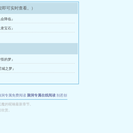
架即可实时查看。）
机会降临』
奴隶宝石』
奇怪的梦』
星城之梦』
脑洞专属免费阅读
脑洞专属在线阅读
别惹创
恶魔的呢喃最新章节。
者欣赏。