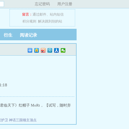
忘记密码
用户注册
留言：
通过邮件
、
站内短信
积分规则
解决跳到别的站
衍生
阅读记录
:18
临天下》红帽子 MoRt， 【试写，随时弃
汉护卫
神话三国领主顶点