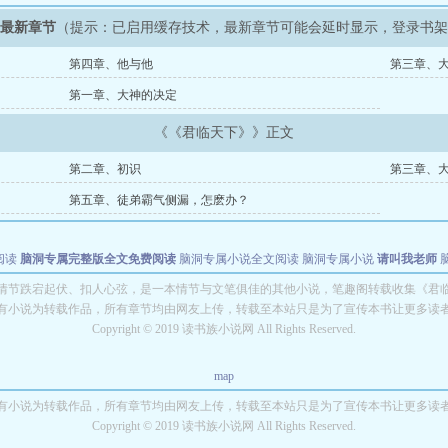
》最新章节
（提示：已启用缓存技术，最新章节可能会延时显示，登录书
第四章、他与他
第三章、
第一章、大神的决定
《《君临天下》》正文
第二章、初识
第三章、
第五章、徒弟霸气侧漏，怎麽办？
阅读
脑洞专属完整版全文免费阅读
脑洞专属小说全文阅读
脑洞专属小说
请叫我老师
世者
穿书第一天就结婚小说全文阅读
情节跌宕起伏、扣人心弦，是一本情节与文笔俱佳的其他小说，笔趣阁转载收集《君
有小说为转载作品，所有章节均由网友上传，转载至本站只是为了宣传本书让更多读
Copyright © 2019 读书族小说网 All Rights Reserved.
map
有小说为转载作品，所有章节均由网友上传，转载至本站只是为了宣传本书让更多读
Copyright © 2019 读书族小说网 All Rights Reserved.