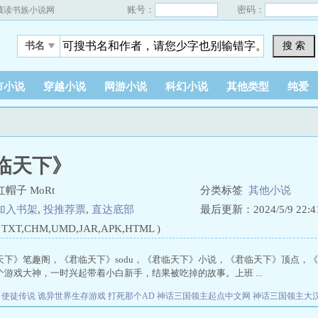
账号：
密码：
藏读书族小说网
搜 索
书名
市小说
穿越小说
网游小说
科幻小说
其他类型
纯爱
临天下》
帽子 MoRt
分类标签
其他小说
加入书架
,
投推荐票
,
直达底部
最后更新：2024/5/9 22:41
XT,CHM,UMD,JAR,APK,HTML )
天下》笔趣阁，《君临天下》sodu，《君临天下》小说，《君临天下》顶点，《君
游戏大神，一时兴起带着小白新手，结果被吃掉的故事。上班 ...
：使徒传说
诡异世界生存游戏
打死那个AD
神话三国领主起点中文网
神话三国领主大