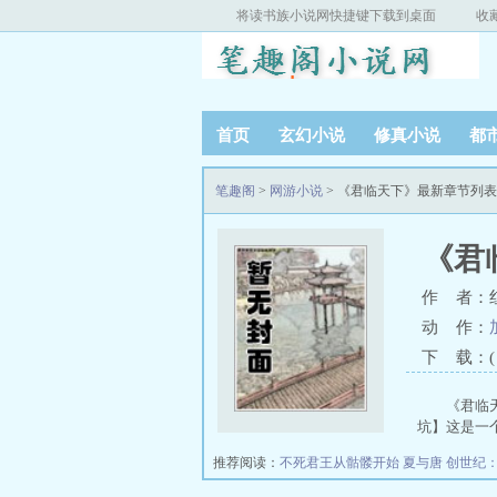
将读书族小说网快捷键下载到桌面
收
首页
玄幻小说
修真小说
都
笔趣阁
>
网游小说
> 《君临天下》最新章节列表
《君
作 者：红
动 作：
下 载：( T
《君临
坑】这是一个
推荐阅读：
不死君王从骷髅开始
夏与唐
创世纪