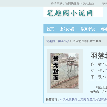
将读书族小说网快捷键下载到桌面
收
首页
玄幻小说
修真小说
都
笔趣阁
>
网游小说
> 羽落北辰最新章节列表
羽落
作 者：
动 作：
下 载：( T
羽落北
弟为命。在快
推荐阅读：
你又忽悠我什么意思
你又忽悠我英