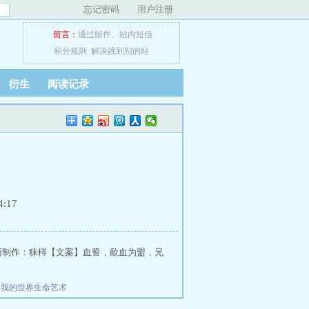
忘记密码
用户注册
留言：
通过邮件
、
站内短信
积分规则
解决跳到别的站
衍生
阅读记录
:17
封面制作：秣梣【文案】血誓，歃血为盟，兄
农
我的世界生命艺术