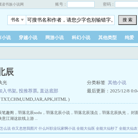
账号：
密码：
藏读书族小说网
搜 索
书名
市小说
穿越小说
网游小说
科幻小说
其他类型
纯爱
北辰
执光
分类标签
其他小说
加入书架
,
投推荐票
,
直达底部
最后更新：2025/12/8 0:04
XT,CHM,UMD,JAR,APK,HTML )
辰笔趣阁，羽落北辰sodu，羽落北辰小说，羽落北辰顶点，羽落北辰执光， 
意江湖这款线上游 ...
语怎么说
你又忽悠我图片
什么叫职业玩家啊小说
全能大仙医
全能大仙秒了
全能大仙