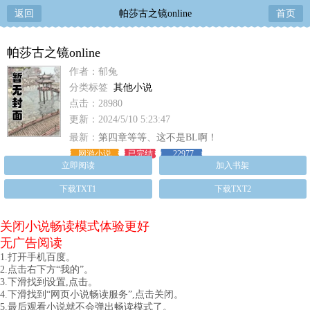
返回
帕莎古之镜online
首页
帕莎古之镜online
作者：郁兔
分类标签
其他小说
点击：28980
更新：2024/5/10 5:23:47
最新：
第四章等等、这不是BL啊！
网游小说
已完结
22977
立即阅读
加入书架
下载TXT1
下载TXT2
关闭小说畅读模式体验更好
无广告阅读
1.打开手机百度。
2.点击右下方“我的”。
3.下滑找到设置,点击。
4.下滑找到“网页小说畅读服务”,点击关闭。
5.最后观看小说就不会弹出畅读模式了。