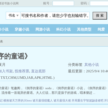
账号：
密码：
藏读书族小说网
搜 索
书名
市小说
穿越小说
网游小说
科幻小说
其他类型
纯爱
列表
序的童谣》
夜月
分类标签
其他小说
加入书架
,
投推荐票
,
直达底部
最后更新：2025/9/4 10:46
XT,CHM,UMD,JAR,APK,HTML )
的童谣》笔趣阁，《倒序的童谣》sodu，《倒序的童谣》小说，《倒序的童谣
流传着一首诡异的童谣。大人们说，那只是孩子的游戏，唱来驱赶 ...
笔记
横推诸天万界的大boss
诸天最强猎魔人
诸天最强大佬
开局重生宇智波鼬读者吧
开