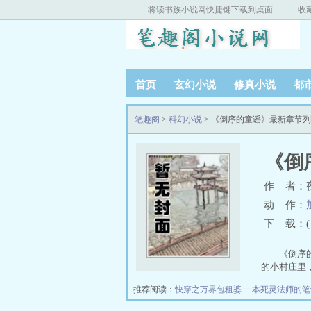
将读书族小说网快捷键下载到桌面
收
首页
玄幻小说
修真小说
都
笔趣阁
>
科幻小说
> 《倒序的童谣》最新章节
《倒
作 者：
动 作：
下 载：( T
《倒序
的小村庄里，
推荐阅读：
快穿之万界包租婆
一本死灵法师的