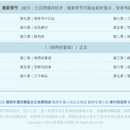
》最新章节
（提示：已启用缓存技术，最新章节可能会延时显示，登录书
第九章｜母井与十口坛
第八章｜
第六章｜豆坊夜行
第五章｜
第三章｜棺与井
第二章｜
《《倒序的童谣》》正文
第二章｜倒序的童谣
第三章｜
第五章｜空棺与归来
第六章｜
第八章｜三个响头
第九章｜
阅读
脑洞专属完整版全文免费阅读
脑洞专属小说全文阅读
脑洞专属小说
请叫我老师
世者
穿书第一天就结婚小说全文阅读
情节跌宕起伏、扣人心弦，是一本情节与文笔俱佳的其他小说，笔趣阁转载收集《倒
有小说为转载作品，所有章节均由网友上传，转载至本站只是为了宣传本书让更多读
Copyright © 2019 读书族小说网 All Rights Reserved.