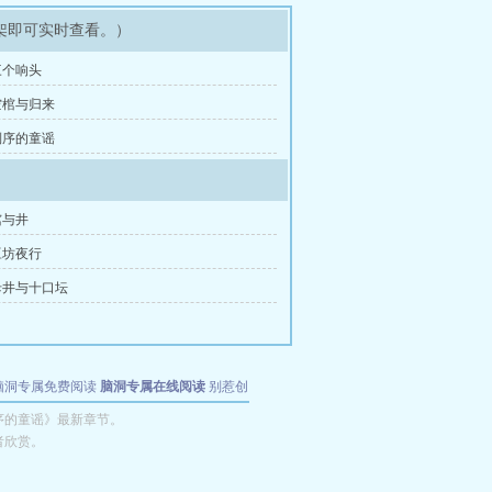
架即可实时查看。）
三个响头
空棺与归来
倒序的童谣
棺与井
豆坊夜行
母井与十口坛
脑洞专属免费阅读
脑洞专属在线阅读
别惹创
序的童谣》最新章节。
者欣赏。