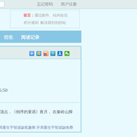
忘记密码
用户注册
留言：
通过邮件
、
站内短信
积分规则
解决跳到别的站
衍生
阅读记录
:50
》顶点，《倒序的童谣》夜月， 在秦岭山脚
局重生宇智波鼬笔趣阁
开局重生宇智波鼬免费