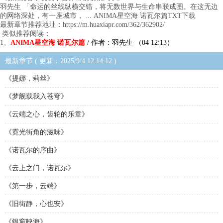
羽先生 「命运的丝线纵横交错，将无数世界与生命串联成图。在这无边
的网络深处，有一座城市， ... ANIMA星空海 诺瓦尔篇TXT下载
最新章节推荐地址：https://m.huaxiapr.com/362/362902/
类似推荐阅读：
1、
ANIMA星空海 诺瓦尔篇
/ 作者：羽先生 （04 12:13）
最新章节 ( 更新：2025/9/4 12:14:12 )
《提娜，莉丝》
《梦舰载我入苍穹》
《云端之心，齿轮的乐章》
《霓光街角的滋味》
《诺瓦尔的序曲》
《云上之门，诺瓦尔》
《第一步，云端》
《旧街静，心也安》
《银窗映海》