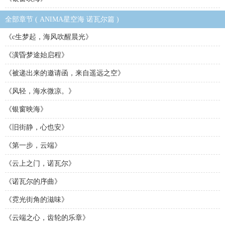
全部章节 ( ANIMA星空海 诺瓦尔篇 )
《c生梦起，海风吹醒晨光》
《潢昏梦途始启程》
《被递出来的邀请函，来自遥远之空》
《风轻，海水微凉。》
《银窗映海》
《旧街静，心也安》
《第一步，云端》
《云上之门，诺瓦尔》
《诺瓦尔的序曲》
《霓光街角的滋味》
《云端之心，齿轮的乐章》