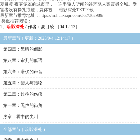
夏目凌 夜雾笼罩的城市里，一连串骇人听闻的连环杀人案震撼全城。受
害者没有挣扎痕迹，屍体被 ... 暗影深处TXT下载
最新章节推荐地址：https://m.huaxiapr.com/362/362909/
类似推荐阅读：
1、
暗影深处
/ 作者：夏目凌 （04 12:13）
最新章节 ( 更新：2025/9/4 12:14:17 )
第四章：黑暗的倒影
第八章：审判的低语
第六章：潜伏的声音
第五章：猎人与猎物
第二章：过往的伤痕
第一章：无声的街角
序章：雾中的尖叫
全部章节 ( 暗影深处 )