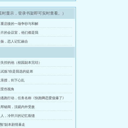
延时显示，登录书架即可实时查看。）
界重启後的一场争吵与和解
碎片的会议室，他们都是我
共振，恋人记忆融合
赎失控的他（校园副本完结）
试炼?你是我选的徒弟
主亲授，剑下心乱
照受伤视角
的逃跑行动，任务名称《快跑啊恋爱值爆了》
黑帮秘闻，沈砚内外受敌
之人，冷怀川的记忆裂缝
预?副本剧情暴走