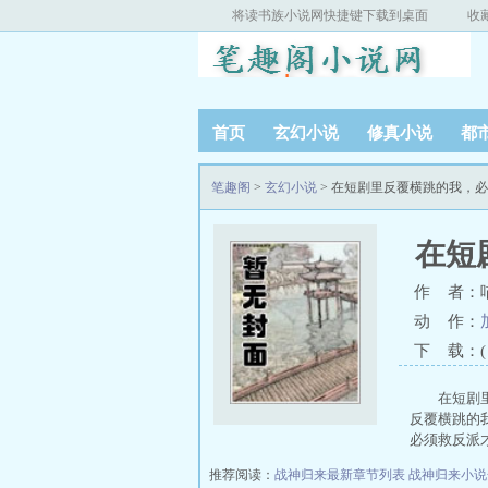
将读书族小说网快捷键下载到桌面
收
首页
玄幻小说
修真小说
都
笔趣阁
>
玄幻小说
> 在短剧里反覆横跳的我，
在短
作 者：
动 作：
下 载：( T
在短剧
反覆横跳的
必须救反派
推荐阅读：
战神归来最新章节列表
战神归来小