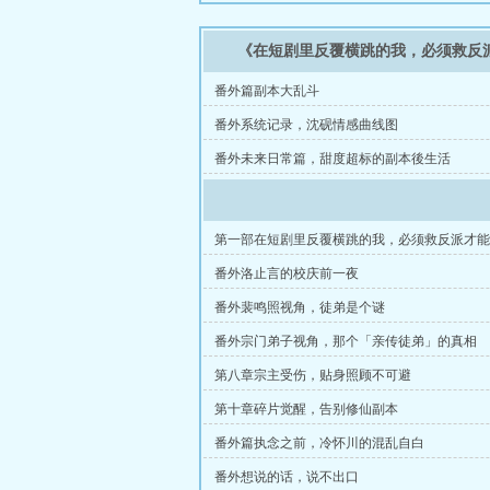
《在短剧里反覆横跳的我，必须救反
番外篇副本大乱斗
番外系统记录，沈砚情感曲线图
番外未来日常篇，甜度超标的副本後生活
第一部在短剧里反覆横跳的我，必须救反派才能
半第一章手机里的他，快要死了
番外洛止言的校庆前一夜
番外裴鸣照视角，徒弟是个谜
番外宗门弟子视角，那个「亲传徒弟」的真相
第八章宗主受伤，贴身照顾不可避
第十章碎片觉醒，告别修仙副本
番外篇执念之前，冷怀川的混乱自白
番外想说的话，说不出口