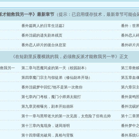
派才能救我另一半》最新章节
（提示：已启用缓存技术，最新章节可能会
番外篇两人的日常生活篇2
番外：世
番外沈砚的遗失剧本残页
番外恋人
番外恋人碎片的後台休息室
番外碎片
《在短剧里反覆横跳的我，必须救反派才能救我另一半》正文
救我另一
第二章与恶魔同桌的第一天（校园副本）
第三章救
第四章魔门宗主与假徒弟（修仙副本开场）
第五章血魂
番外沈砚梦中回忆?他不是第一次救你
第六章宗
第七章内门考核，魔门小师弟太能打
番外裴鸣
第九章灵根曝光，剧本开始崩坏
番外沈砚
第十一章与黑帮老大的第一次见面，太危险了但有点帅
第十二章
第十三章内鬼现身，谜局渐明
番外梦中
第十四章曙光破局，真相与背叛
番外系统G