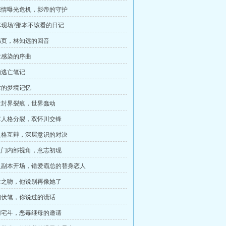
恋情曝光危机，影帝的守护
现场?那本不该看的日记
书页，林知远的回音
章感染的序曲
的逃亡笔记
聿的梦境记忆
章封界裂痕，世界蠢动
章人格分裂，双怀川交锋
人格互辩，深层意识的对决
之门内部视角，意志初现
血副本开场，错爱霸总的替身恋人
位之吻，他说别再像她了
相伏笔，你说过的谎话
门宅斗，恶毒继母的邀请