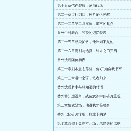
第十五章信任裂痕，危局边缘
第二十章过往闪回，碎片记忆苏醒
第二十二章第二具屍体，谎言的起点
番外尘封舞台，裴硕的记忆梦境
第二十五章感染扩散，他逐渐不是他
第二十六章离别与选择，终末之门开启
番外沈砚随侍初夜
第三十章剧本意志苏醒，角s开始自我书写
第三十三章语中之语，笔者归来
番外沈砚梦中与林知远的对话
番外林知远视角，残留意识中的碎片重现
第三章情敌登场，他说我才是替身
番外记忆碎片浮现，顾北予的梦
第七章真假千金副本开场，未婚夫的试探