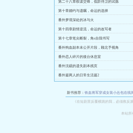
第二十八章权谋交锋，低阶侍卫的试炼
第十章婚约与遗嘱，命运的选择
番外梦境深处的冰与火
第十四章剧情逆流，命运的改写者
第十七章笔尖断裂，角s自我书写
番外狗血副本未公开片段，顾北予视角
番外恋人碎片的後台休息室
番外沈砚的遗失剧本残页
番外篇两人的日常生活篇2
新书推荐：
铁血将军穿成女装小怂包在线
《在短剧里反覆横跳的我，必须救反
本站所