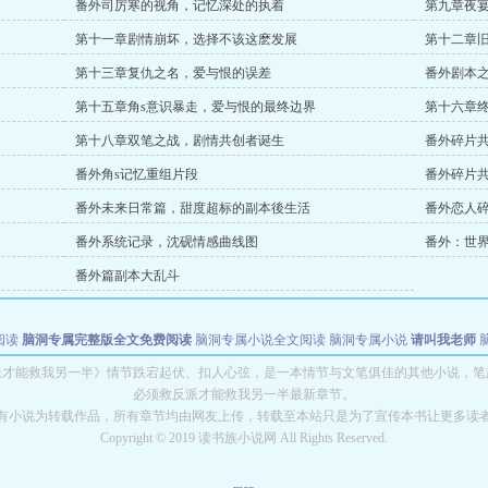
番外司厉寒的视角，记忆深处的执着
第九章夜
第十一章剧情崩坏，选择不该这麽发展
第十二章
第十三章复仇之名，爱与恨的误差
番外剧本
第十五章角s意识暴走，爱与恨的最终边界
第十六章
第十八章双笔之战，剧情共创者诞生
番外碎片
番外角s记忆重组片段
番外碎片
番外未来日常篇，甜度超标的副本後生活
番外恋人
番外系统记录，沈砚情感曲线图
番外：世
番外篇副本大乱斗
阅读
脑洞专属完整版全文免费阅读
脑洞专属小说全文阅读
脑洞专属小说
请叫我老师
世者
穿书第一天就结婚小说全文阅读
派才能救我另一半》情节跌宕起伏、扣人心弦，是一本情节与文笔俱佳的其他小说，笔
必须救反派才能救我另一半最新章节。
有小说为转载作品，所有章节均由网友上传，转载至本站只是为了宣传本书让更多读
Copyright © 2019 读书族小说网 All Rights Reserved.