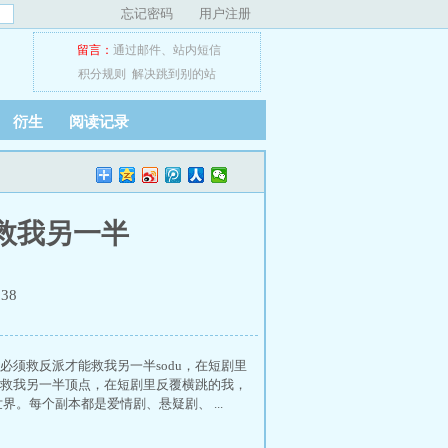
忘记密码
用户注册
留言：
通过邮件
、
站内短信
积分规则
解决跳到别的站
衍生
阅读记录
救我另一半
38
须救反派才能救我另一半sodu，在短剧里
救我另一半顶点，在短剧里反覆横跳的我，
。每个副本都是爱情剧、悬疑剧、 ...