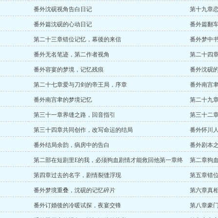
番外沈砚视角告白日记
第十九章
番外篇沈砚的心动日记
番外篇翻车
第二十三章错位记忆，幕後的来信
番外梦中
番外无名笔迹，第二作者视角
第二十四
番外容宴的梦境，记忆残痕
番外沈砚
第二十七章爱与刀剑的帝王局，序章
番外南宫
番外南宫聿的梦境记忆
第二十九
第三十一章界缝之路，回音指引
第三十二
第三十四章共同创作，改写命运的结局
番外怀川
番外结局余韵，病房中的告白
番外剧本
第二部在短剧里E的我，必须狗血剧情才能救回他第一章终
第二章狗
幕前的副本重叠，选择之境
第四章过去的名字，剧情裂缝浮现
第五章错
番外梦境重叠，沈砚的记忆碎片
第六章真
番外订婚後的冷暖试探，夜宴交锋
第八章豪