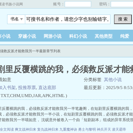
账号：
密码：
藏读书族小说网
搜 索
书名
市小说
穿越小说
网游小说
科幻小说
其他类型
纯爱
必须救反派才能救我另一半最新章节列表
剧里反覆横跳的我，必须救反派才能
喵如意
分类标签
其他小说
加入书架
,
投推荐票
,
直达底部
最后更新：2025/9/5 8:53:
XT,CHM,UMD,JAR,APK,HTML )
里反覆横跳的我，必须救反派才能救我另一半笔趣阁，在短剧里反覆横跳的我，必
我，必须救反派才能救我另一半小说，在短剧里反覆横跳的我，必须救反派才能
才能救我另一半喵如意， 沈砚意外被卷入一个由「短剧副本」组成的异常系统世界
说全文阅读
爽文战神归来
复仇战神归来
九重魔神诀
勇士与黎明
神兵开天
凌天霸帝