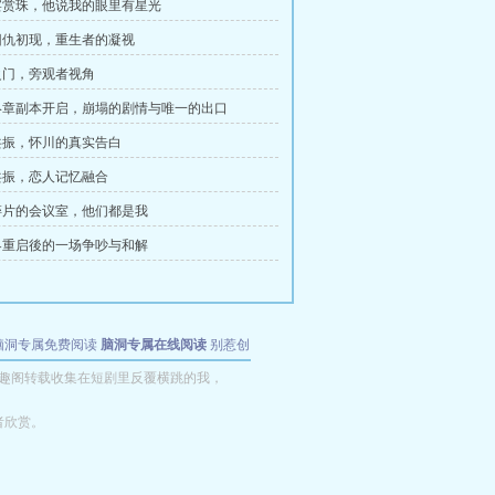
宴赏珠，他说我的眼里有星光
旧仇初现，重生者的凝视
之门，旁观者视角
终章副本开启，崩塌的剧情与唯一的出口
共振，怀川的真实告白
共振，恋人记忆融合
碎片的会议室，他们都是我
界重启後的一场争吵与和解
脑洞专属免费阅读
脑洞专属在线阅读
别惹创
趣阁转载收集在短剧里反覆横跳的我，
者欣赏。