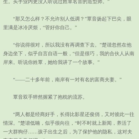
生。买手业内更没人听说过姓覃名音的造型师。”
“那又怎么样？不允许别人低调？”覃音扬起下巴尖，眼
里满是冰冷厌烦，“管好你自己。”
“你说得很对，所以我没有再调查下去。”楚谐忽然在他
身边坐下，似乎自言自语一般，“但是很巧，我的合伙人从南
岸来。听说你姓覃，她给我讲了一个故事。”
“——二十多年前，南岸有一对有名的富商夫妻。”
覃音双手猝然握紧了抱枕的流苏。
“两人都是经商好手，长得比影星还俊俏，又对彼此一往
情深。”楚谐低喃，似乎很向往，“时不时就上新闻，养活了
一大群狗仔……孩子出生之后，为了保护他的隐私，这对夫