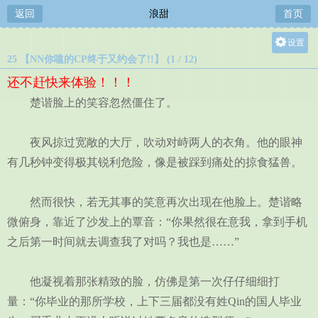
返回
浪甜
首页
设置
25 【NN你嗑的CP终于又约会了!!】 (1 / 12)
关灯
还不赶快来体验！！！
大
楚谐脸上的笑容忽然僵住了。
中
小
夜风掠过宽敞的大厅，吹动对峙两人的衣角。他的眼神
有几秒钟变得极其锐利危险，像是被踩到痛处的掠食猛兽。
然而很快，若无其事的笑意再次出现在他脸上。楚谐略
微俯身，靠近了沙发上的覃音：“你果然很在意我，拿到手机
之后第一时间就去调查我了对吗？我也是……”
他凝视着那张精致的脸，仿佛是第一次仔仔细细打
量：“你毕业的那所学校，上下三届都没有姓Qin的国人毕业