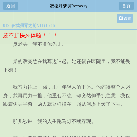
返回
寂樱丹梦境Recovery
首页
设置
019-在我凋零之前VII (1 / 8)
关灯
还不赶快来体验！！！
大
臭老头，我不准你先走。
中
小
棠的话突然在我耳边响起。她还躺在医院里，我不能丢
下她！
我奋力往上一踢，正中年轻人的下体。他痛得整个人起
身，我再用力一推，他重心不稳，却突然伸手抓住我，我也
跟着失去平衡，两人就这样撞在一起从河堤上滚了下去。
那几秒钟，我的人生跑马灯不断浮现。