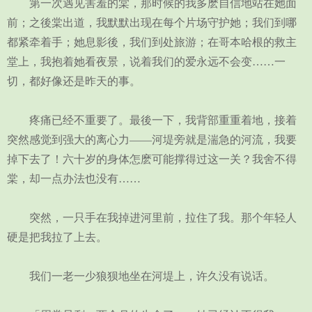
第一次遇见害羞的棠，那时候的我多麽自信地站在她面
前；之後棠出道，我默默出现在每个片场守护她；我们到哪
都紧牵着手；她息影後，我们到处旅游；在哥本哈根的救主
堂上，我抱着她看夜景，说着我们的爱永远不会变……一
切，都好像还是昨天的事。
疼痛已经不重要了。最後一下，我背部重重着地，接着
突然感觉到强大的离心力——河堤旁就是湍急的河流，我要
掉下去了！六十岁的身体怎麽可能撑得过这一关？我舍不得
棠，却一点办法也没有……
突然，一只手在我掉进河里前，拉住了我。那个年轻人
硬是把我拉了上去。
我们一老一少狼狈地坐在河堤上，许久没有说话。