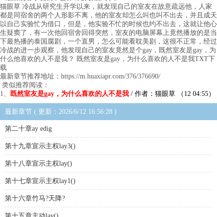
猫眼草 冷战从研究生开学以来，就发现自己的室友在故意疏远他，人家
都是同宿舍的两个人形影不离，他的室友却怎么叫也叫不出去，并且成天
以自己实验忙为借口，但是，他实验不忙的时候也约不出去，这就让他心
生疑窦了，有一次他回宿舍回得突然，室友的电脑屏幕上竟然播放的是当
下最热播的泰国腐剧，一个直男，怎么可能看耽美剧，这很不正常，经过
冷战的进一步观察，他发现自己的室友竟然是个gay，既然室友是gay，为
什么他喜欢的人不是我？ 既然室友是gay，为什么喜欢的人不是我TXT下
载
最新章节推荐地址：https://m.huaxiapr.com/376/376690/
类似推荐阅读：
1、
既然室友是gay，为什么喜欢的人不是我
/ 作者：猫眼草 （12 04:55）
最新章节 ( 更新：2026/6/12 16:56:28 )
第二十章ay edig
第十九章宣示主权lay3()
第十八章宣示主权lay()
第十七章宣示主权lay1()
第十六章竹马?天降?
第十五章主动lay()