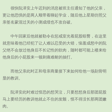
很快阮泽安上午迟到的消息被班主任通知了他的父亲，
更让他恐惧的是两人顺带着聊起学业，随后他上星期仿照父
亲签名蒙混过关的小测成绩也不攻自破。
中午回家后他就被勒令在惩戒室光着屁股晾臀，在这里
就意味着他已经犯了让人难以忍受的大错，恼羞成怒中的阮
父绝不会放过他身后不长记性的软肉，随时都可能上楼来给
他身后的小屁股来一顿刺痛难耐的抽打。
而他父亲此时正和母亲商量接下来如何给他一场刻骨明
显的教训。
阮泽安此时难过惶恐的想哭泣，只要想想身后那团屁股
马上要经历的教训他就止不住的发颤，恨不得没长那两团嫩
肉。