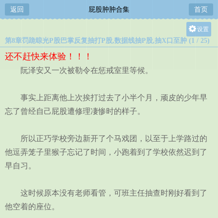
返回
屁股肿肿合集
首页
设置
第8章罚跪晾光P股巴掌反复抽打P股,数据线抽P股,抽X口至肿 (1 / 25)
关灯
还不赶快来体验！！！
大
阮泽安又一次被勒令在惩戒室里等候。
中
小
事实上距离他上次挨打过去了小半个月，顽皮的少年早
忘了曾经自己屁股遭修理凄惨时的样子。
所以正巧学校旁边新开了个马戏团，以至于上学路过的
他逗弄笼子里猴子忘记了时间，小跑着到了学校依然迟到了
早自习。
这时候原本没有老师看管，可班主任抽查时刚好看到了
他空着的座位。