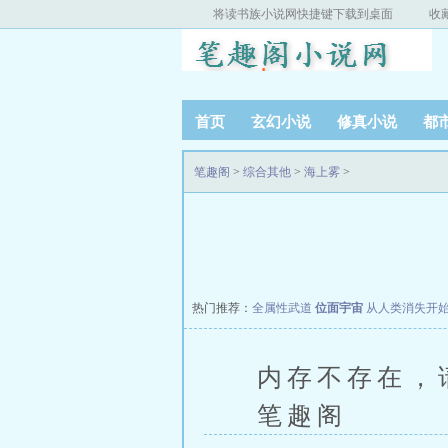
将读书族小说网快捷键下载到桌面
收
首页
玄幻小说
修真小说
都
笔趣阁
>
综合其他
>
海上雾
>
热门推荐：
全属性武道
位面宇宙
从人类消失开
内存不存在，
笔趣阁