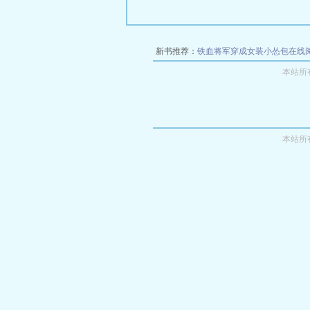
新书推荐：
铁血将军穿成女装小怂包在线
本站所
本站所