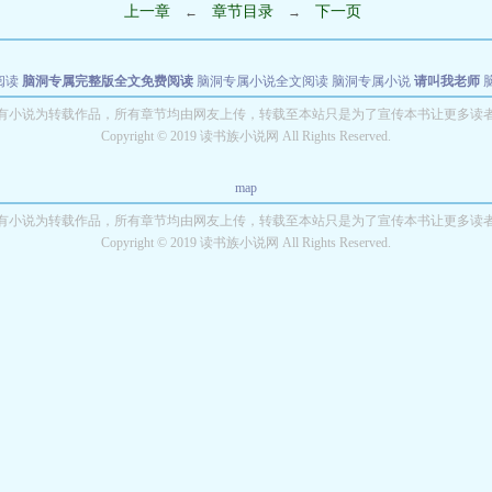
上一章
章节目录
下一页
←
→
阅读
脑洞专属完整版全文免费阅读
脑洞专属小说全文阅读
脑洞专属小说
请叫我老师
世者
穿书第一天就结婚小说全文阅读
有小说为转载作品，所有章节均由网友上传，转载至本站只是为了宣传本书让更多读
Copyright © 2019 读书族小说网 All Rights Reserved.
map
有小说为转载作品，所有章节均由网友上传，转载至本站只是为了宣传本书让更多读
Copyright © 2019 读书族小说网 All Rights Reserved.