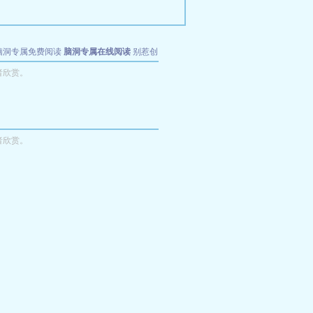
脑洞专属免费阅读
脑洞专属在线阅读
别惹创
者欣赏。
者欣赏。