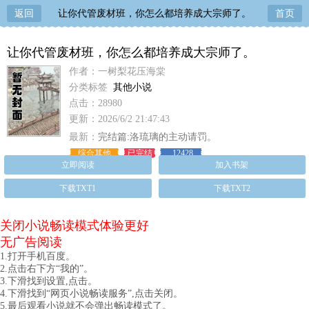
返回
让你代管废材班，你怎么都培养成大宗师了。
首页
让你代管废材班，你怎么都培养成大宗师了。
作者：一树梨花压海棠
分类标签
其他小说
点击：28980
更新：2026/6/2 21:47:43
最新：
完结篇:洛琉璃的主动请罚。
综合其他
已完结
12428
立即阅读
加入书架
下载TXT1
下载TXT2
关闭小说畅读模式体验更好
无广告阅读
1.打开手机百度。
2.点击右下方“我的”。
3.下滑找到设置,点击。
4.下滑找到“网页小说畅读服务”,点击关闭。
5.最后观看小说就不会弹出畅读模式了。