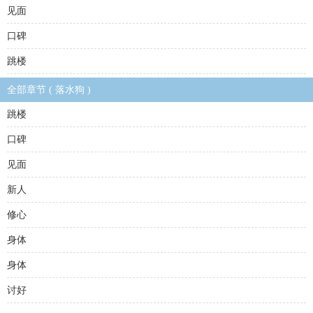
见面
口碑
跳楼
全部章节 ( 落水狗 )
跳楼
口碑
见面
新人
修心
身体
身体
讨好