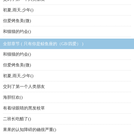
初夏,雨天,少年()
但爱烤鱼美(微)
和猫猫的约会()
全部章节 ( 只有你是鲸鱼座的（GB/四爱） )
和猫猫的约会()
但爱烤鱼美(微)
初夏,雨天,少年()
交到了第一个人类朋友
海胆狂欢()
有着绿眼睛的黑发校草
二班长吃醋了()
果果的认知障碍的确很严重()