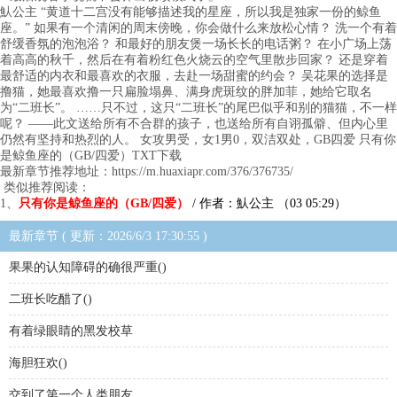
魜公主 “黄道十二宫没有能够描述我的星座，所以我是独家一份的鲸鱼
座。” 如果有一个清闲的周末傍晚，你会做什么来放松心情？ 洗一个有着
舒缓香氛的泡泡浴？ 和最好的朋友煲一场长长的电话粥？ 在小广场上荡
着高高的秋千，然后在有着粉红色火烧云的空气里散步回家？ 还是穿着
最舒适的内衣和最喜欢的衣服，去赴一场甜蜜的约会？ 吴花果的选择是
撸猫，她最喜欢撸一只扁脸塌鼻、满身虎斑纹的胖加菲，她给它取名
为“二班长”。 ……只不过，这只“二班长”的尾巴似乎和别的猫猫，不一样
呢？ ——此文送给所有不合群的孩子，也送给所有自诩孤僻、但内心里
仍然有坚持和热烈的人。 女攻男受，女1男0，双洁双处，GB四爱 只有你
是鲸鱼座的（GB/四爱）TXT下载
最新章节推荐地址：https://m.huaxiapr.com/376/376735/
类似推荐阅读：
1、
只有你是鲸鱼座的（GB/四爱）
/ 作者：魜公主 （03 05:29）
最新章节 ( 更新：2026/6/3 17:30:55 )
果果的认知障碍的确很严重()
二班长吃醋了()
有着绿眼睛的黑发校草
海胆狂欢()
交到了第一个人类朋友