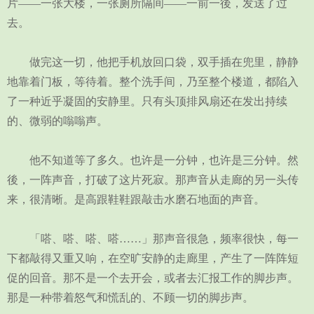
片——一张大楼，一张厕所隔间——一前一後，发送了过
去。
做完这一切，他把手机放回口袋，双手插在兜里，静静
地靠着门板，等待着。整个洗手间，乃至整个楼道，都陷入
了一种近乎凝固的安静里。只有头顶排风扇还在发出持续
的、微弱的嗡嗡声。
他不知道等了多久。也许是一分钟，也许是三分钟。然
後，一阵声音，打破了这片死寂。那声音从走廊的另一头传
来，很清晰。是高跟鞋鞋跟敲击水磨石地面的声音。
「嗒、嗒、嗒、嗒……」那声音很急，频率很快，每一
下都敲得又重又响，在空旷安静的走廊里，产生了一阵阵短
促的回音。那不是一个去开会，或者去汇报工作的脚步声。
那是一种带着怒气和慌乱的、不顾一切的脚步声。