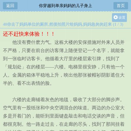
返回
你穿越到单亲妈妈的儿子身上
首页
设置
40你去了妈妈单位的厕所,然後拍照片给妈妈,妈妈急匆匆赶来 (1 / 3)
关灯
还不赶快来体验！！！
大
他没有费什麽力气。这栋大楼的安保措施对外来人员并
中
不严格，只要在前台的访客簿上随便登记一个名字，就能拿
小
到一张临时访客卡。他循着大厅里的楼层索引牌，找到了
「规划处」在的楼层——六楼。电梯里很安静，只有他一个
人。金属的箱体平稳地上升，映出他那张被帽衫阴影遮住大
半的、看不出表情的脸。
六楼的走廊铺着灰色的地毯，吸收了大部分的脚步声。
空气里有一股纸张和中央空调混合的味道。两边的办公室大
多是开着门的，能听到里面键盘敲击和电话交谈的声音，但
都很克制。他一路走过去，在走廊的尽头，找到了那间挂着