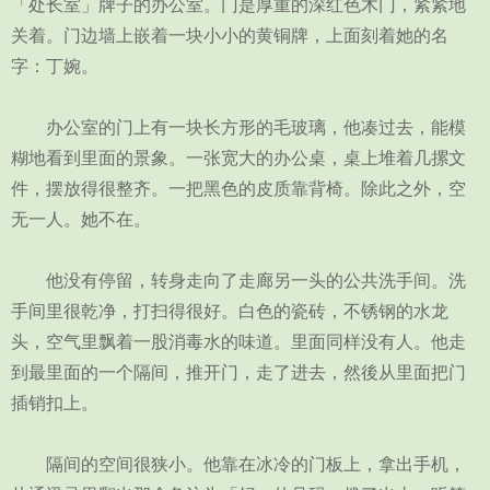
「处长室」牌子的办公室。门是厚重的深红色木门，紧紧地
关着。门边墙上嵌着一块小小的黄铜牌，上面刻着她的名
字：丁婉。
办公室的门上有一块长方形的毛玻璃，他凑过去，能模
糊地看到里面的景象。一张宽大的办公桌，桌上堆着几摞文
件，摆放得很整齐。一把黑色的皮质靠背椅。除此之外，空
无一人。她不在。
他没有停留，转身走向了走廊另一头的公共洗手间。洗
手间里很乾净，打扫得很好。白色的瓷砖，不锈钢的水龙
头，空气里飘着一股消毒水的味道。里面同样没有人。他走
到最里面的一个隔间，推开门，走了进去，然後从里面把门
插销扣上。
隔间的空间很狭小。他靠在冰冷的门板上，拿出手机，