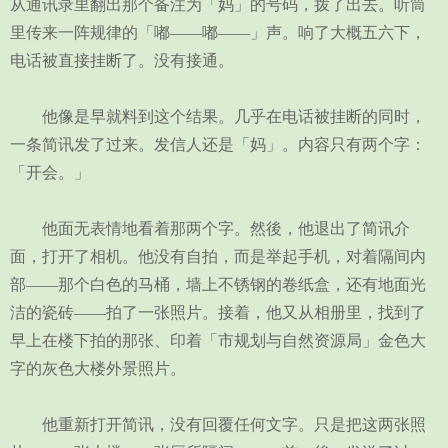
从通讯录里翻出那个备注为「妈」的号码，拨了出去。听筒
里传来一阵规律的「嘟——嘟——」声。响了大概五六下，
电话被直接挂断了。没有接通。
他像是早就料到这个结果。几乎在电话被挂断的同时，
一条简讯发了过来。发信人还是「妈」。内容只有两个字：
「开会。」
他面无表情地看着那两个字。然後，他退出了简讯介
面，打开了相机。他没有自拍，而是举起手机，对着隔间内
部——那个白色的马桶，墙上不锈钢的卷纸盒，还有地面光
洁的瓷砖——拍了一张照片。接着，他又从相册里，找到了
早上在楼下拍的那张、印着「市规划与自然资源局」金色大
字的灰色大楼外景照片。
他重新打开简讯，没有回覆任何文字。只是把这两张照