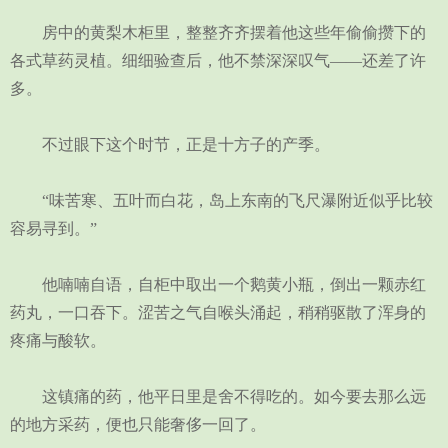
房中的黄梨木柜里，整整齐齐摆着他这些年偷偷攒下的
各式草药灵植。细细验查后，他不禁深深叹气——还差了许
多。
不过眼下这个时节，正是十方子的产季。
“味苦寒、五叶而白花，岛上东南的飞尺瀑附近似乎比较
容易寻到。”
他喃喃自语，自柜中取出一个鹅黄小瓶，倒出一颗赤红
药丸，一口吞下。涩苦之气自喉头涌起，稍稍驱散了浑身的
疼痛与酸软。
这镇痛的药，他平日里是舍不得吃的。如今要去那么远
的地方采药，便也只能奢侈一回了。