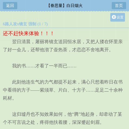
返回
【眷思量】白日烟火
首页
设置
6路人攻x镜玄 强制 (1 / 7)
关灯
还不赶快来体验！！！
大
翌日清晨，屠丽将镜玄送回恒水居，又把人搂在怀里亲
中
了好一会儿，还帮他沏了壶热茶，才恋恋不舍地离开。
小
我的书……才看了一半而已……
此刻他连生气的力气都提不起来，满心只想着昨日在书
中看得的方子——紫须草、片白、十方子……足足二十余种
耗材。
这归墟丹也不知效果如何，他“腾”地起身，却牵动了某
个不可言说之处，疼得他扶着腰，深深蹙起剑眉。