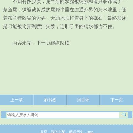
不知有多少次，克里斯的双腿被绳索和道具装饰成了一
条鱼尾，绸缎裁剪成的尾鳍半垂在连通外界的海水池里，随
着布兰特凶猛的肏弄，无助地拍打着身下的礁石，最终却还
是只能被肏弄到喷汁失禁，连肚子里的精水都含不住。
内容未完，下一页继续阅读
上一章
加书签
回目录
下一页
首页
我的书架
阅读历史
map