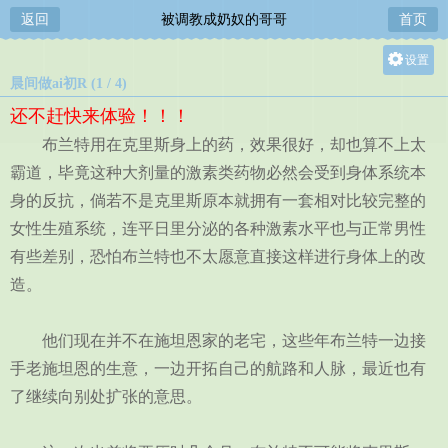
返回
被调教成奶奴的哥哥
首页
设置
晨间做ai初R (1 / 4)
关灯
还不赶快来体验！！！
大
布兰特用在克里斯身上的药，效果很好，却也算不上太
中
霸道，毕竟这种大剂量的激素类药物必然会受到身体系统本
小
身的反抗，倘若不是克里斯原本就拥有一套相对比较完整的
女性生殖系统，连平日里分泌的各种激素水平也与正常男性
有些差别，恐怕布兰特也不太愿意直接这样进行身体上的改
造。
他们现在并不在施坦恩家的老宅，这些年布兰特一边接
手老施坦恩的生意，一边开拓自己的航路和人脉，最近也有
了继续向别处扩张的意思。