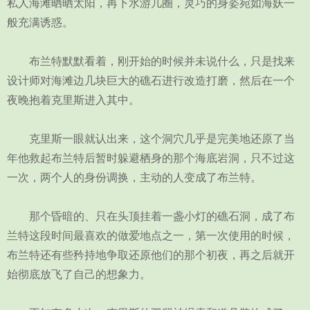
私人海滩晒晒太阳，再下水游几圈，灵巧的身姿宛如海妖一
般充满诱惑。
布兰特默默看着，刚开始的时候并未说什么，只是找来
设计师对海滩边几块巨大的礁石进行改造打磨，然后在一个
夜晚抱着克里斯进入其中。
克里斯一眼就认出来，这个洞穴几乎是完美地还原了当
年他救起布兰特后暂时躲避栖身的那个海底岩洞，只不过这
一次，两个人的身份调换，主动的人变成了布兰特。
那个昏暗的、只在头顶挂着一盏小灯的礁石洞，成了布
兰特这段时间最喜欢的做爱地点之一，第一次使用的时候，
布兰特还有些矜持地争取还原他们的那个初夜，再之后就开
始彻底放飞了自己的想象力。