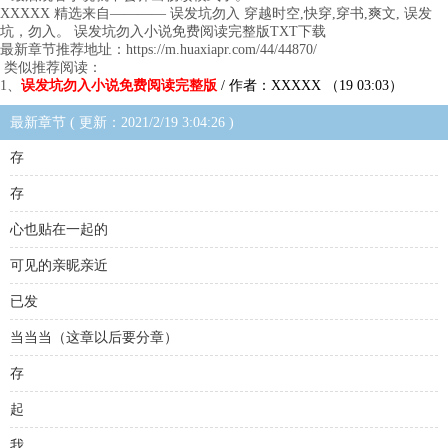
XXXXX 精选来自———— 误发坑勿入 穿越时空,快穿,穿书,爽文, 误发
坑，勿入。 误发坑勿入小说免费阅读完整版TXT下载
最新章节推荐地址：https://m.huaxiapr.com/44/44870/
类似推荐阅读：
1、
误发坑勿入小说免费阅读完整版
/ 作者：XXXXX （19 03:03）
最新章节 ( 更新：2021/2/19 3:04:26 )
存
存
心也贴在一起的
可见的亲昵亲近
已发
当当当（这章以后要分章）
存
起
我