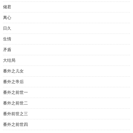
储君
离心
日久
生情
矛盾
大结局
番外之儿女
番外之帝后
番外之前世一
番外之前世二
番外前世之三
番外之前世四