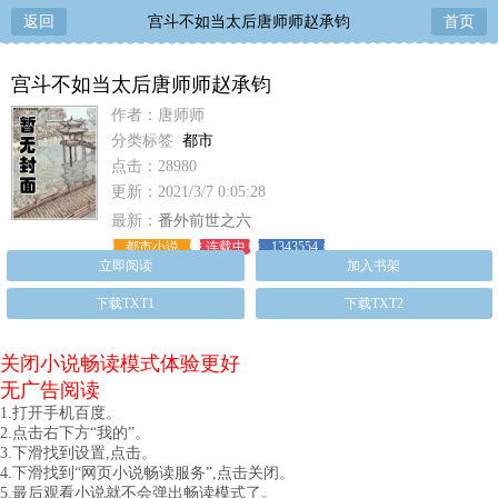
返回
宫斗不如当太后唐师师赵承钧
首页
宫斗不如当太后唐师师赵承钧
作者：唐师师
分类标签
都市
点击：28980
更新：2021/3/7 0:05:28
最新：
番外前世之六
都市小说
连载中
1343554
立即阅读
加入书架
下载TXT1
下载TXT2
关闭小说畅读模式体验更好
无广告阅读
1.打开手机百度。
2.点击右下方“我的”。
3.下滑找到设置,点击。
4.下滑找到“网页小说畅读服务”,点击关闭。
5.最后观看小说就不会弹出畅读模式了。