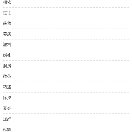
相依
过往
获救
养病
塑料
婚礼
洞房
敬茶
巧遇
除夕
宴会
捉奸
献舞