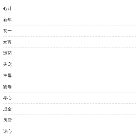
心计
新年
初一
元宵
迷药
失宠
主母
婆母
孝心
成全
风雪
迷心