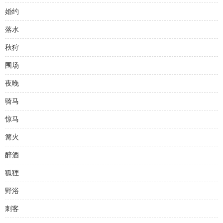
婚约
落水
秋狩
围场
夜晚
骑马
惊马
篝火
醉酒
狐狸
野浴
刺客