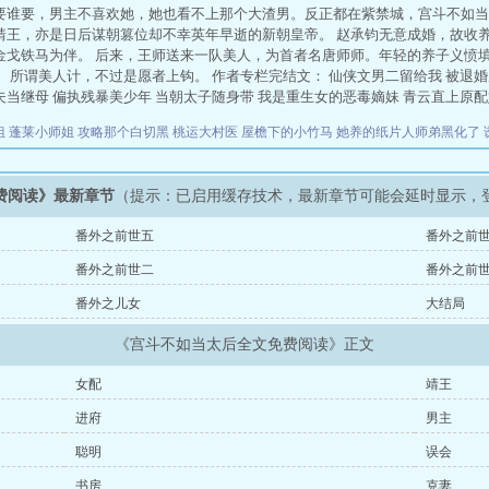
要谁要，男主不喜欢她，她也看不上那个大渣男。反正都在紫禁城，宫斗不如当
靖王，亦是日后谋朝篡位却不幸英年早逝的新朝皇帝。 赵承钧无意成婚，故收
金戈铁马为伴。 后来，王师送来一队美人，为首者名唐师师。年轻的养子义愤填
。 所谓美人计，不过是愿者上钩。 作者专栏完结文： 仙侠文男二留给我 被退婚
当继母 偏执残暴美少年 当朝太子随身带 我是重生女的恶毒嫡妹 青云直上原配嫡
姐
蓬莱小师姐
攻略那个白切黑
桃运大村医
屋檐下的小竹马
她养的纸片人师弟黑化了
费阅读》最新章节
（提示：已启用缓存技术，最新章节可能会延时显示，
番外之前世五
番外之前
番外之前世二
番外之前
番外之儿女
大结局
《宫斗不如当太后全文免费阅读》正文
女配
靖王
进府
男主
聪明
误会
书房
克妻