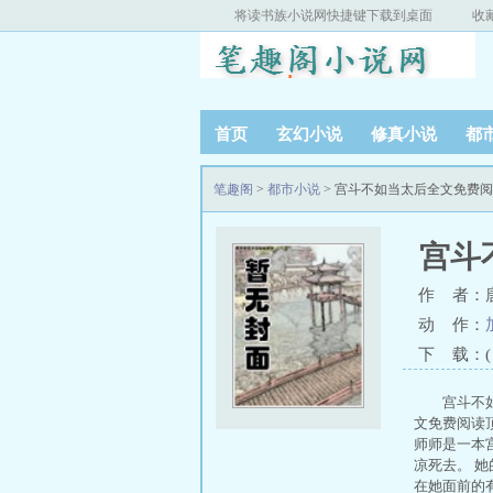
将读书族小说网快捷键下载到桌面
收
首页
玄幻小说
修真小说
都
笔趣阁
>
都市小说
> 宫斗不如当太后全文免费
宫斗
作 者：
动 作：
下 载：( T
宫斗不
文免费阅读顶
师师是一本
凉死去。 
在她面前的