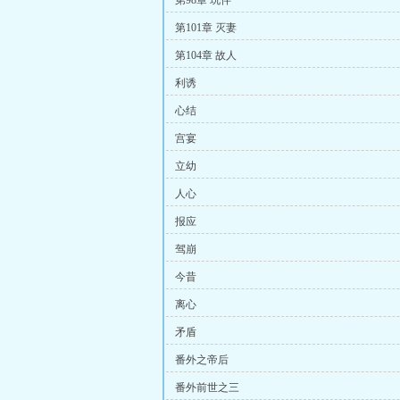
第98章 玩伴
第101章 灭妻
第104章 故人
利诱
心结
宫宴
立幼
人心
报应
驾崩
今昔
离心
矛盾
番外之帝后
番外前世之三