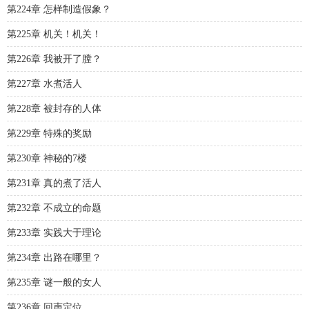
第224章 怎样制造假象？
第225章 机关！机关！
第226章 我被开了膛？
第227章 水煮活人
第228章 被封存的人体
第229章 特殊的奖励
第230章 神秘的7楼
第231章 真的煮了活人
第232章 不成立的命题
第233章 实践大于理论
第234章 出路在哪里？
第235章 谜一般的女人
第236章 回声定位