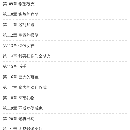
第109章 希望破灭
第110章 尴尬的春梦
第111章 迷乱加速
第112章 皇帝的报复
第113章 侍候女神
第114章 我要把你们全杀光！
第115章 后手
第116章 巨大的落差
第117章 盛大的欢迎仪式
第118章 奇葩礼物
第119章 不成功便成鬼
第120章 老将出马
第121章 人是我派来的