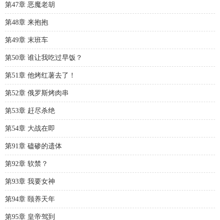
第47章 恶魔老胡
第48章 来抱抱
第49章 末班车
第50章 谁让我吃过早饭？
第51章 他烤红薯去了！
第52章 俄罗斯烤肉串
第53章 赶尽杀绝
第54章 大战在即
第91章 磕碜的遗体
第92章 软禁？
第93章 我要女神
第94章 颐养天年
第95章 皇帝驾到