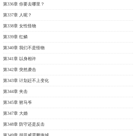
第336章 你要去哪里？
第337章 人呢？
第338章 女性怪物
第339章 红鳞
第340章 我们不是怪物
第341章 以身相许
第342章 突然袭击
第343章 计划赶不上变化
第344章 夹击
第345章 驸马爷
第347章 大婚
第348章 防守还是反击
第349章 胡开威震鹏海城