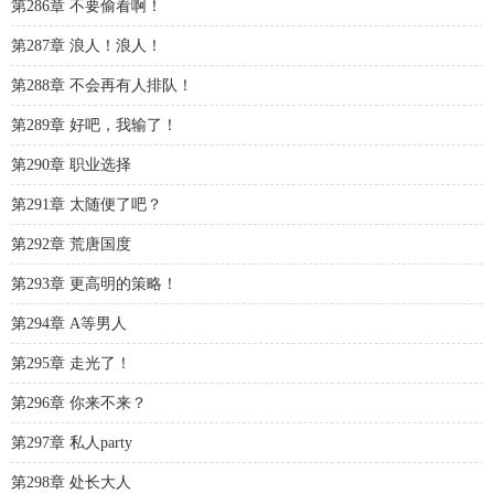
第286章 不要偷看啊！
第287章 浪人！浪人！
第288章 不会再有人排队！
第289章 好吧，我输了！
第290章 职业选择
第291章 太随便了吧？
第292章 荒唐国度
第293章 更高明的策略！
第294章 A等男人
第295章 走光了！
第296章 你来不来？
第297章 私人party
第298章 处长大人