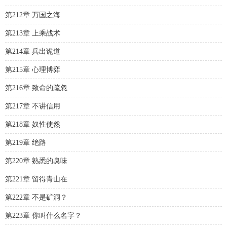
第212章 万国之海
第213章 上乘战术
第214章 兵出诡道
第215章 心理博弈
第216章 致命的疏忽
第217章 不讲信用
第218章 奴性使然
第219章 绝路
第220章 熟悉的臭味
第221章 留得青山在
第222章 不是矿洞？
第223章 你叫什么名字？