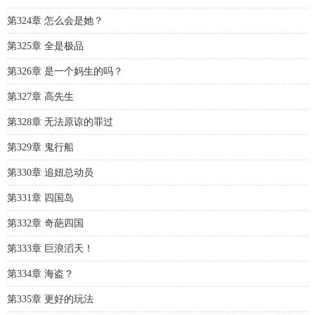
第324章 怎么会是她？
第325章 全是极品
第326章 是一个妈生的吗？
第327章 高先生
第328章 无法原谅的罪过
第329章 鬼行船
第330章 追妞总动员
第331章 四国岛
第332章 奇葩四国
第333章 巨浪滔天！
第334章 海盗？
第335章 更好的玩法