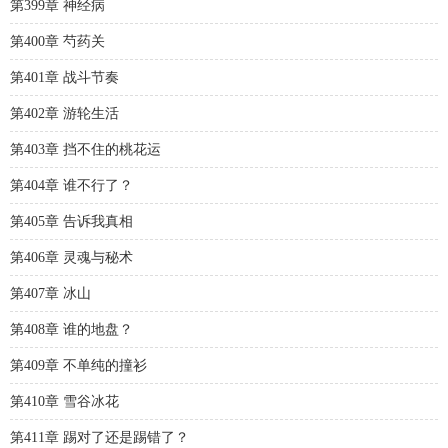
第399章 神经病
第400章 芍药关
第401章 战斗节奏
第402章 游轮生活
第403章 挡不住的桃花运
第404章 谁不行了？
第405章 告诉我真相
第406章 灵魂与秘术
第407章 冰山
第408章 谁的地盘？
第409章 不单纯的撞衫
第410章 雪谷冰花
第411章 踢对了还是踢错了？