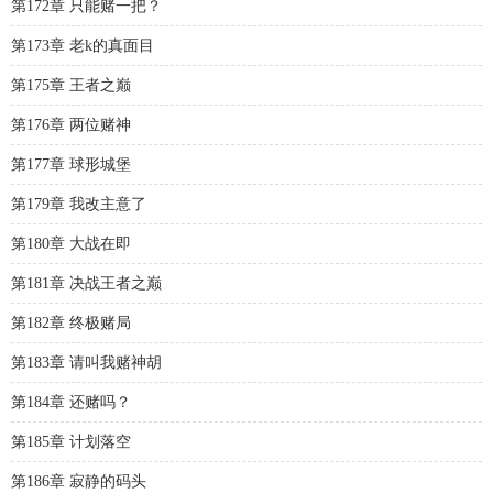
第172章 只能赌一把？
第173章 老k的真面目
第175章 王者之巅
第176章 两位赌神
第177章 球形城堡
第179章 我改主意了
第180章 大战在即
第181章 决战王者之巅
第182章 终极赌局
第183章 请叫我赌神胡
第184章 还赌吗？
第185章 计划落空
第186章 寂静的码头