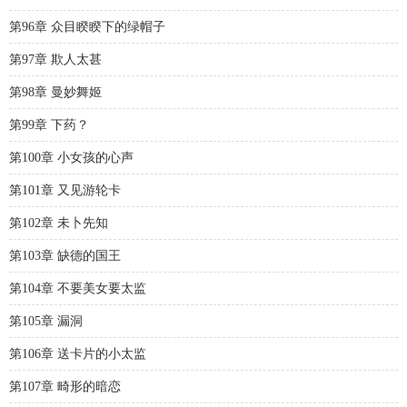
第96章 众目睽睽下的绿帽子
第97章 欺人太甚
第98章 曼妙舞姬
第99章 下药？
第100章 小女孩的心声
第101章 又见游轮卡
第102章 未卜先知
第103章 缺德的国王
第104章 不要美女要太监
第105章 漏洞
第106章 送卡片的小太监
第107章 畸形的暗恋