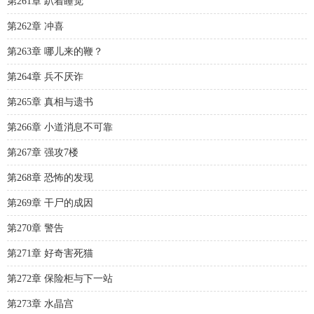
第261章 趴着睡觉
第262章 冲喜
第263章 哪儿来的鞭？
第264章 兵不厌诈
第265章 真相与遗书
第266章 小道消息不可靠
第267章 强攻7楼
第268章 恐怖的发现
第269章 干尸的成因
第270章 警告
第271章 好奇害死猫
第272章 保险柜与下一站
第273章 水晶宫