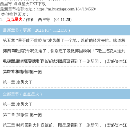
西里寄 点点星火TXT下载
最新章节推荐地址：https://m.huaxiapr.com/184/184569/
类似推荐阅读：
1、
点点星火
/ 作者：西里寄 （04 11:20）
最新章节 ( 更新：2021/10/4 11:21:58 )
第五章 “星哥能不能吃辣”凌风想了一个地，以前他经常去吃。味道极
好。 “能……
第四章 “那凌哥我先走了，你别忘了发微博固粉啊！”花生把凌风送到
电梯那里，然后嘱咐了一句就先走了。 
第三章 时间回到大川送饭前。 顾星原看到了一则新闻，［宏盛资本江
昱即将和李小健
第二章 加微信 抱一抱
第一章 凌风火了
全部章节 ( 点点星火 )
第一章 凌风火了
第二章 加微信 抱一抱
第三章 时间回到大川送饭前。 顾星原看到了一则新闻，［宏盛资本江