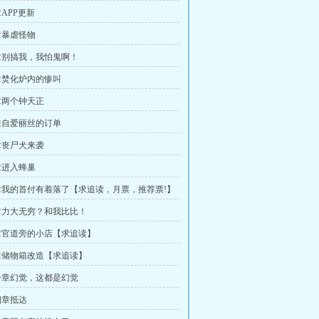
APP更新
章暴虐怪物
章别搞我，我怕鬼啊！
章焚化炉内的惨叫
章两个钟天正
来自爱丽丝的订单
章丧尸犬来袭
章进入蜂巢
我的首付有着落了【求追读，月票，推荐票!】
章力大无穷？和我比比！
章官道旁的小店【求追读】
章储物箱改造【求追读】
一章幻觉，这都是幻觉
四章抵达