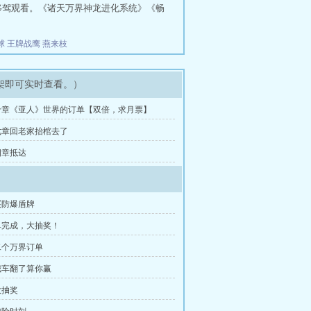
移驾观看。《诸天万界神龙进化系统》《畅
球
王牌战鹰
燕来枝
架即可实时查看。）
十章《亚人》世界的订单【双倍，求月票】
七章回老家抬棺去了
四章抵达
买防爆盾牌
单完成，大抽奖！
二个万界订单
我车翻了算你赢
大抽奖