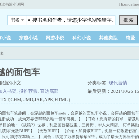
Hi,
undefin
藏读书族小说网
搜 索
书名
市小说
穿越小说
网游小说
科幻小说
其他类型
纯爱
列表
越的面包车
孤独的小文
分类标签
现代言情
加入书架
,
投推荐票
,
直达底部
最后更新：2021/10/26 15:
XT,CHM,UMD,JAR,APK,HTML )
的面包车笔趣阁，会穿越的面包车sodu，会穿越的面包车小说，会穿越的面包
注册成功，成为万界货帮帮的唯一货车司机。】 【叮咚！您有新的订单，请及时
订单目的地：《战狼2》世界，利亚国首都波里，三黄街，华人大商店。 订单奖
获得‘无敌BUFF’】 【无敌BUFF】 【介绍：加持该BUFF，免疫一切攻击
：只可加持在车辆上。】 周合，绑定了万界货帮帮APP，成为了诸天万界当中