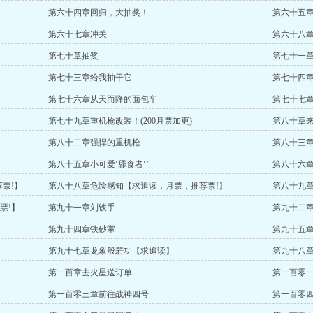
第六十四章回归，大抽奖！
第六十五章
第六十七章冲关
第六十八
第七十章抽奖
第七十一
第七十三章给我抽干它
第七十四
第七十六章从天而降的面包车
第七十七
第七十九章重机枪改装！(200月票加更)
第八十章
第八十二章强悍的重机枪
第八十三
第八十五章小可爱‘舔食者‘’
第八十六
票!】
第八十八章危险感知【求追读，月票，推荐票!】
第八十九章
票!】
第九十一章刘铁手
第九十二
第九十四章铁砂掌
第九十五
第九十七章龙象般若功【求追读】
第九十八
第一百章去火星送订单
第一百零
第一百零三章前往战神四号
第一百零