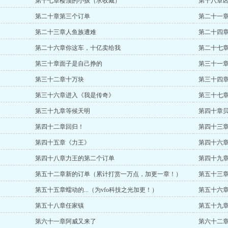
第十七章楼顶的小孩（求收藏）
第十八章
第二十章第三个订单
第二十一
第二十三章人鱼族遭难
第二十四
第二十六章你这车，十亿卖给我
第二十七
第三十章面子是自己挣的
第三十一
第三十二章十万块
第三十四
第三十六章进入《我是传奇》
第三十七
第三十九章等候天明
第四十章
第四十二章回归！
第四十三章
第四十五章《力王》
第四十六
第四十八章力王的第二个订单
第四十九
第五十二章新的订单（累计打赏一万点，加更一章！）
第五十三
第五十五章蠕动的...（为vfo科技之光加更！）
第五十六
第五十八章任家镇
第五十九
第六十一章阿威又来了
第六十二