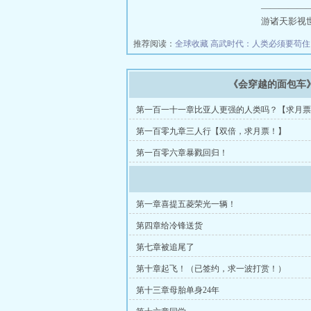
—————
游诸天影视世
推荐阅读：
全球收藏
高武时代：人类必须要苟
《会穿越的面包车
第一百一十一章比亚人更强的人类吗？【求月票
第一百零九章三人行【双倍，求月票！】
第一百零六章暴戮回归！
第一章喜提五菱荣光一辆！
第四章给冷锋送货
第七章被追尾了
第十章起飞！（已签约，求一波打赏！）
第十三章母胎单身24年