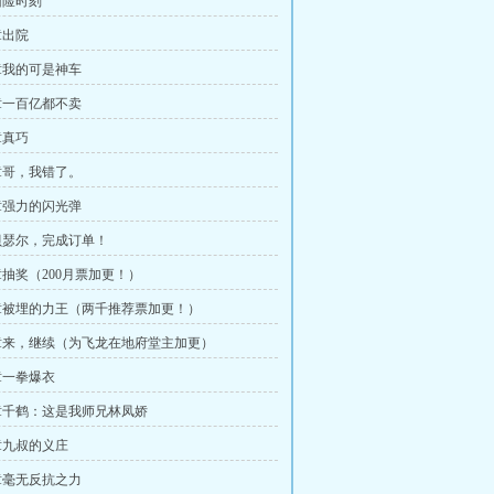
凶险时刻
章出院
章我的可是神车
章一百亿都不卖
章真巧
章哥，我错了。
章强力的闪光弹
贝瑟尔，完成订单！
抽奖（200月票加更！）
章被埋的力王（两千推荐票加更！）
章来，继续（为飞龙在地府堂主加更）
章一拳爆衣
章千鹤：这是我师兄林凤娇
章九叔的义庄
章毫无反抗之力