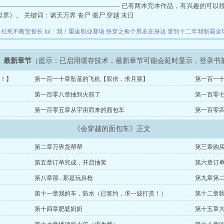
——————————————————— 已有两本完本作品，有兴趣的可以
界》。 关键词：诸天万界 丧尸 僵尸 穿越 末日
住
社死不断贺探长
lol：我！重返职业赛场
快穿之捡个男友在身边
签到十二年我制霸全
》最新章节
（提示：已启用缓存技术，最新章节可能会延时显示，登录书
！】
第一百一十章坠落的飞机【双倍，求月票】
第一百一
第一百零八章抽到火箭了
第一百零
第一百零五章从宇宙而来的面包车
第一百零
《会穿越的面包车》正文
第二章万界货帮帮
第三章购
第五章订单完成，开启抽奖
第六章订
第八章那...那是玩具枪
第九章第
第十一章我的车，防水（已签约，求一波打赏！）
第十二章
第十四章肥婆奶奶
第十五章