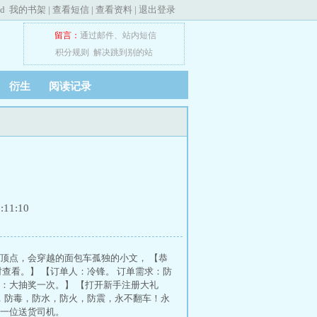
ed
我的书架
|
查看短信
|
查看资料
|
退出登录
留言：
通过邮件
、
站内短信
积分规则
解决跳到别的站
衍生
阅读记录
11:10
车顶点，会穿越的面包车孤独的小文， 【恭
查看。】 【订单人：冷锋。 订单需求：防
励：大抽奖一次。】 【打开新手注册大礼
伤害，防毒，防水，防火，防震，永不翻车！永
的一位送货司机。