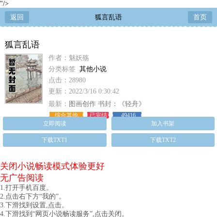
"/>
返回
狐言乱语
首页
狐言乱语
作者：魅妖殇
分类标签
其他小说
点击：28980
更新：2022/3/16 0:30:42
最新：
图画创作 书封：《轻舟》
综合其他
已完结
49416
立即阅读
加入书架
下载TXT1
下载TXT2
关闭小说畅读模式体验更好
无广告阅读
1.打开手机百度。
2.点击右下方“我的”。
3.下滑找到设置,点击。
4.下滑找到“网页小说畅读服务”,点击关闭。