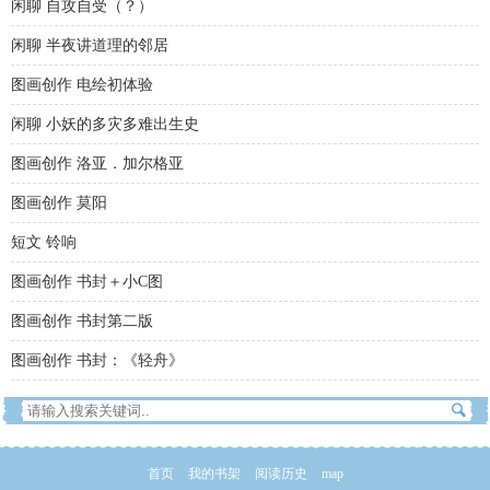
闲聊 自攻自受（？）
闲聊 半夜讲道理的邻居
图画创作 电绘初体验
闲聊 小妖的多灾多难出生史
图画创作 洛亚．加尔格亚
图画创作 莫阳
短文 铃响
图画创作 书封＋小C图
图画创作 书封第二版
图画创作 书封：《轻舟》
首页
我的书架
阅读历史
map