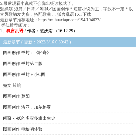
5.最后观看小说就不会弹出畅读模式了。
魅妖殇 短篇／日常／闲聊／图画创作＊短篇小说为主，字数不一定＊以
古风歌触发为多，搭配歌曲 ... 狐言乱语TXT下载
最新章节推荐地址：https://m.huaxiapr.com/194/194627/
类似推荐阅读：
1、
狐言乱语
/ 作者：魅妖殇 （16 12:29）
最新章节 ( 更新：2022/3/16 0:30:42 )
图画创作 书封：《轻舟》
图画创作 书封第二版
图画创作 书封＋小C图
短文 铃响
图画创作 莫阳
图画创作 洛亚．加尔格亚
闲聊 小妖的多灾多难出生史
图画创作 电绘初体验