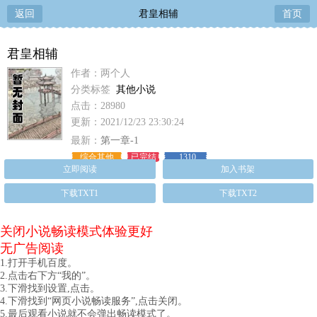
返回
君皇相辅
首页
君皇相辅
作者：两个人
分类标签
其他小说
点击：28980
更新：2021/12/23 23:30:24
最新：
第一章-1
综合其他
已完结
1310
立即阅读
加入书架
下载TXT1
下载TXT2
关闭小说畅读模式体验更好
无广告阅读
1.打开手机百度。
2.点击右下方“我的”。
3.下滑找到设置,点击。
4.下滑找到“网页小说畅读服务”,点击关闭。
5.最后观看小说就不会弹出畅读模式了。