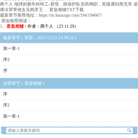
两个人 地球的最年轻特工-君瑶，因保护队员而殉职，死後遇到黑无常-皇
甫冷冥带他去见阎罗王 ... 君皇相辅TXT下载
最新章节推荐地址：https://m.huaxiapr.com/194/194667/
类似推荐阅读：
1、
君皇相辅
/ 作者：两个人 （23 11:29）
最新章节 ( 更新：2021/12/23 23:30:24 )
第一章-1
序2
序
全部章节 ( 君皇相辅 )
序
序2
第一章-1