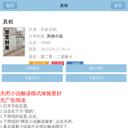
返回
真相
首页
真相
作者：齐家末梢
分类标签
其他小说
点击：28980
更新：2022/2/6 21:36:11
最新：
第二章：二老板-6
玄幻小说
已完结
24409
立即阅读
加入书架
下载TXT1
下载TXT2
关闭小说畅读模式体验更好
无广告阅读
1.打开手机百度。
2.点击右下方“我的”。
3.下滑找到设置,点击。
4.下滑找到“网页小说畅读服务”,点击关闭。
5.最后观看小说就不会弹出畅读模式了。