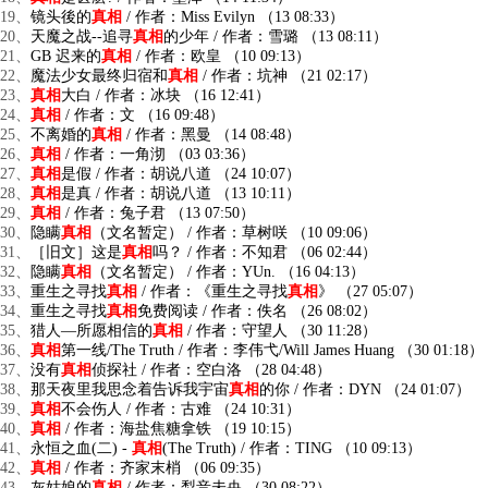
19、
镜头後的
真相
/ 作者：Miss Evilyn （13 08:33）
20、
天魔之战--追寻
真相
的少年 / 作者：雪璐 （13 08:11）
21、
GB 迟来的
真相
/ 作者：欧皇 （10 09:13）
22、
魔法少女最终归宿和
真相
/ 作者：坑神 （21 02:17）
23、
真相
大白 / 作者：冰块 （16 12:41）
24、
真相
/ 作者：文 （16 09:48）
25、
不离婚的
真相
/ 作者：黑曼 （14 08:48）
26、
真相
/ 作者：一角沏 （03 03:36）
27、
真相
是假 / 作者：胡说八道 （24 10:07）
28、
真相
是真 / 作者：胡说八道 （13 10:11）
29、
真相
/ 作者：兔子君 （13 07:50）
30、
隐瞒
真相
（文名暂定） / 作者：草树咲 （10 09:06）
31、
［旧文］这是
真相
吗？ / 作者：不知君 （06 02:44）
32、
隐瞒
真相
（文名暂定） / 作者：YUn. （16 04:13）
33、
重生之寻找
真相
/ 作者：《重生之寻找
真相
》 （27 05:07）
34、
重生之寻找
真相
免费阅读 / 作者：佚名 （26 08:02）
35、
猎人—所愿相信的
真相
/ 作者：守望人 （30 11:28）
36、
真相
第一线/The Truth / 作者：李伟弋/Will James Huang （30 01:18）
37、
没有
真相
侦探社 / 作者：空白洛 （28 04:48）
38、
那天夜里我思念着告诉我宇宙
真相
的你 / 作者：DYN （24 01:07）
39、
真相
不会伤人 / 作者：古难 （24 10:31）
40、
真相
/ 作者：海盐焦糖拿铁 （19 10:15）
41、
永恒之血(二) -
真相
(The Truth) / 作者：TING （10 09:13）
42、
真相
/ 作者：齐家末梢 （06 09:35）
43、
灰姑娘的
真相
/ 作者：梨音未央 （30 08:22）