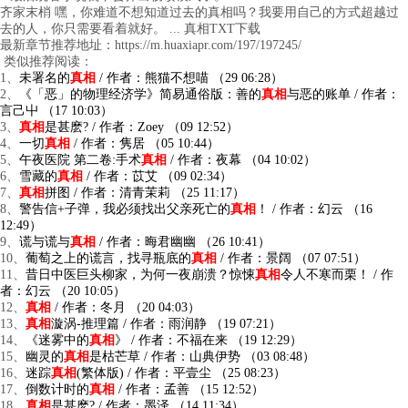
齐家末梢 嘿，你难道不想知道过去的真相吗？我要用自己的方式超越过
去的人，你只需要看着就好。 ... 真相TXT下载
最新章节推荐地址：https://m.huaxiapr.com/197/197245/
类似推荐阅读：
1、
未署名的
真相
/ 作者：熊猫不想喵 （29 06:28）
2、
《「恶」的物理经济学》简易通俗版：善的
真相
与恶的账单 / 作者：
言己屮 （17 10:03）
3、
真相
是甚麽? / 作者：Zoey （09 12:52）
4、
一切
真相
/ 作者：隽居 （05 10:44）
5、
午夜医院 第二卷:手术
真相
/ 作者：夜幕 （04 10:02）
6、
雪藏的
真相
/ 作者：苡艾 （09 02:34）
7、
真相
拼图 / 作者：清青茉莉 （25 11:17）
8、
警告信+子弹，我必须找出父亲死亡的
真相
！ / 作者：幻云 （16
12:49）
9、
谎与谎与
真相
/ 作者：晦君幽幽 （26 10:41）
10、
葡萄之上的谎言，找寻瓶底的
真相
/ 作者：景阔 （07 07:51）
11、
昔日中医巨头柳家，为何一夜崩溃？惊悚
真相
令人不寒而栗！ / 作
者：幻云 （20 10:05）
12、
真相
/ 作者：冬月 （20 04:03）
13、
真相
漩涡-推理篇 / 作者：雨润静 （19 07:21）
14、
《迷雾中的
真相
》 / 作者：不福在来 （19 12:29）
15、
幽灵的
真相
是枯芒草 / 作者：山典伊势 （03 08:48）
16、
迷踪
真相
(繁体版) / 作者：平壹尘 （25 08:23）
17、
倒数计时的
真相
/ 作者：孟善 （15 12:52）
18、
真相
是甚麽? / 作者：墨泽 （14 11:34）