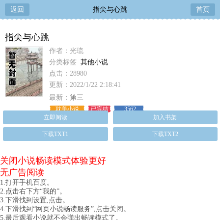
返回
指尖与心跳
首页
指尖与心跳
作者：光琉
分类标签
其他小说
点击：28980
更新：2022/1/22 2:18:41
最新：
第三
耽美小说
已完结
3562
立即阅读
加入书架
下载TXT1
下载TXT2
关闭小说畅读模式体验更好
无广告阅读
1.打开手机百度。
2.点击右下方“我的”。
3.下滑找到设置,点击。
4.下滑找到“网页小说畅读服务”,点击关闭。
5.最后观看小说就不会弹出畅读模式了。