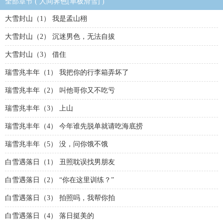
全部章节 ( 人间霁色[单板滑雪] )
大雪封山（1） 我是孟山栩
大雪封山（2） 沉迷男色，无法自拔
大雪封山（3） 借住
瑞雪兆丰年（1） 我把你的行李箱弄坏了
瑞雪兆丰年（2） 叫他哥你又不吃亏
瑞雪兆丰年（3） 上山
瑞雪兆丰年（4） 今年谁先脱单就请吃海底捞
瑞雪兆丰年（5） 没，问你饿不饿
白雪遇落日（1） 丑照耽误找男朋友
白雪遇落日（2） “你在这里训练？”
白雪遇落日（3） 拍照吗，我帮你拍
白雪遇落日（4） 落日挺美的