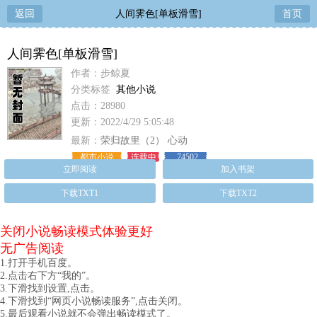
返回
人间霁色[单板滑雪]
首页
人间霁色[单板滑雪]
作者：步鲸夏
分类标签
其他小说
点击：28980
更新：2022/4/29 5:05:48
最新：
荣归故里（2） 心动
都市小说
连载中
74502
立即阅读
加入书架
下载TXT1
下载TXT2
关闭小说畅读模式体验更好
无广告阅读
1.打开手机百度。
2.点击右下方“我的”。
3.下滑找到设置,点击。
4.下滑找到“网页小说畅读服务”,点击关闭。
5.最后观看小说就不会弹出畅读模式了。