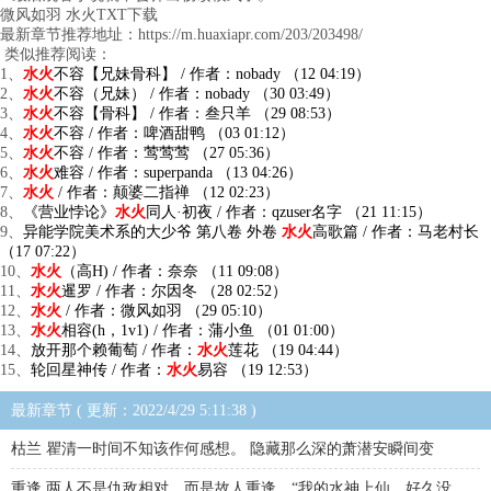
微风如羽 水火TXT下载
最新章节推荐地址：https://m.huaxiapr.com/203/203498/
类似推荐阅读：
1、
水火
不容【兄妹骨科】 / 作者：nobady （12 04:19）
2、
水火
不容（兄妹） / 作者：nobady （30 03:49）
3、
水火
不容【骨科】 / 作者：叁只羊 （29 08:53）
4、
水火
不容 / 作者：啤酒甜鸭 （03 01:12）
5、
水火
不容 / 作者：莺莺莺 （27 05:36）
6、
水火
难容 / 作者：superpanda （13 04:26）
7、
水火
/ 作者：颠婆二指禅 （12 02:23）
8、
《营业悖论》
水火
同人·初夜 / 作者：qzuser名字 （21 11:15）
9、
异能学院美术系的大少爷 第八卷 外卷
水火
高歌篇 / 作者：马老村长
（17 07:22）
10、
水火
（高H) / 作者：奈奈 （11 09:08）
11、
水火
暹罗 / 作者：尔因冬 （28 02:52）
12、
水火
/ 作者：微风如羽 （29 05:10）
13、
水火
相容(h，1v1) / 作者：蒲小鱼 （01 01:00）
14、
放开那个赖葡萄 / 作者：
水火
莲花 （19 04:44）
15、
轮回星神传 / 作者：
水火
易容 （19 12:53）
最新章节 ( 更新：2022/4/29 5:11:38 )
枯兰 瞿清一时间不知该作何感想。 隐藏那么深的萧潜安瞬间变
重逢 两人不是仇敌相对，而是故人重逢。“我的水神上仙，好久没