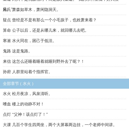
见。”
姓氏 萧森如草木，萧闲隐洞天。
疑点 曾经是不是有那么一个小毛孩子，也姓萧来着？
算命 公子以后，还是从哪儿来，就回哪儿去吧。
寒湫 水火同在，困己于低洼。
鬼路 这是鬼路。
来信 这怎么还睡着睡着就睡到野外去了呢？！
孙府 人群里站着个指挥官。
全部章节 ( 水火 )
水火 松月夜凉，风泉清听。
嗜血 楼上的动静不对！
点灯 “父神！该点灯了！”
大课 几百个学生四周坐，两个大屏幕两边挂，一个老师中间讲。