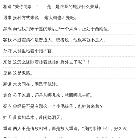
相逢 “关你屁事。”——是。是跟我的屁没什么关系。
遇事 换种方式来说， 这大概也叫宠吧。
黑涡 而他找到宋子嘉的最后那一个风涡，正处于西南位。
客栈 不过瞿清不是普通人。或者说，他根本就不是人。
孙府 人群里站着个指挥官。
来信 这怎么还睡着睡着就睡到野外去了呢？！
鬼路 这是鬼路。
寒湫 水火同在，困己于低洼。
算命 公子以后，还是从哪儿来，就回哪儿去吧。
疑点 曾经是不是有那么一个小毛孩子，也姓萧来着？
姓氏 萧森如草木，萧闲隐洞天。
重逢 两人不是仇敌相对，而是故人重逢。“我的水神上仙，好久没