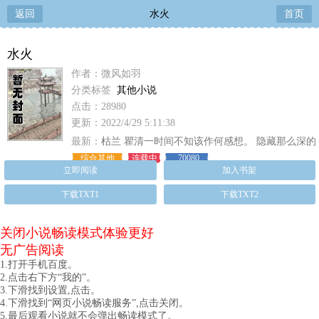
返回
水火
首页
水火
作者：微风如羽
分类标签
其他小说
点击：28980
更新：2022/4/29 5:11:38
最新：
枯兰 瞿清一时间不知该作何感想。 隐藏那么深的
萧潜安瞬间变
综合其他
连载中
70080
立即阅读
加入书架
下载TXT1
下载TXT2
关闭小说畅读模式体验更好
无广告阅读
1.打开手机百度。
2.点击右下方“我的”。
3.下滑找到设置,点击。
4.下滑找到“网页小说畅读服务”,点击关闭。
5.最后观看小说就不会弹出畅读模式了。