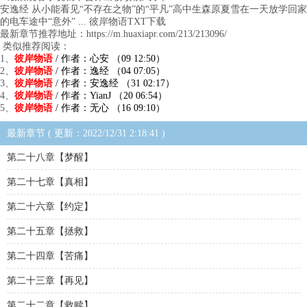
安逸经 从小能看见“不存在之物”的“平凡”高中生森原夏雪在一天放学回家
的电车途中“意外” ... 彼岸物语TXT下载
最新章节推荐地址：https://m.huaxiapr.com/213/213096/
类似推荐阅读：
1、
彼岸物语
/ 作者：心安 （09 12:50）
2、
彼岸物语
/ 作者：逸经 （04 07:05）
3、
彼岸物语
/ 作者：安逸经 （31 02:17）
4、
彼岸物语
/ 作者：YianJ （20 06:54）
5、
彼岸物语
/ 作者：无心 （16 09:10）
最新章节 ( 更新：2022/12/31 2:18:41 )
第二十八章【梦醒】
第二十七章【真相】
第二十六章【约定】
第二十五章【拯救】
第二十四章【苦痛】
第二十三章【再见】
第二十二章【救赎】